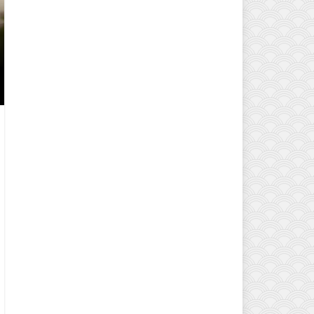
EVINIZIN ATMOSFERINI DEĞIŞTI
MODELLERI VE DEKORASYON FI