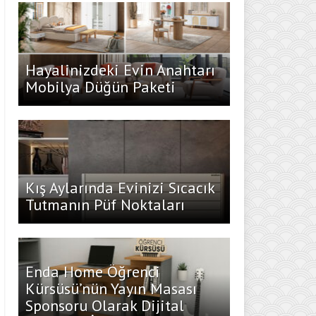
Hayalinizdeki Evin Anahtarı
Mobilya Düğün Paketi
Kış Aylarında Evinizi Sıcacık
Tutmanın Püf Noktaları
Enda Home Öğrenci
Kürsüsü’nün Yayın Masası
Sponsoru Olarak Dijital