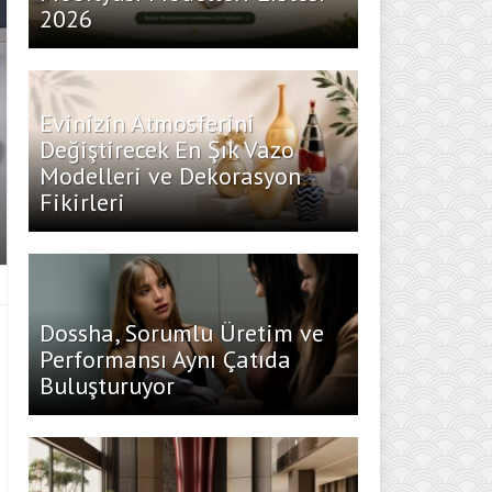
2026
Evinizin Atmosferini
Değiştirecek En Şık Vazo
Modelleri ve Dekorasyon
Fikirleri
Dossha, Sorumlu Üretim ve
Performansı Aynı Çatıda
Buluşturuyor