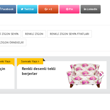
Facebook
Twitter
+1
Pin
LinkedIn
LI ZIGON SEHPA
RENKLI ZIGON
RENKLI ZIGON SEHPA FIYATLARI
ZIGON ÖRNEKELRI
ki Yazı
Sonraki Yazı
çin
Renkli desenli tekli
berjerler