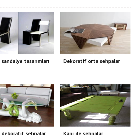
ı sandalye tasarımları
Dekoratif orta sehpalar
ı dekoratif sehpalar
Kapı ile sehpalar