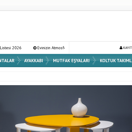
inizin Atmosferini Değiştirecek En Şık Vazo Modelleri ve Dekorasyon Fikirle
KAYIT
NTALAR
AYAKKABI
MUTFAK EŞYALARI
KOLTUK TAKIML