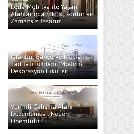
Loda Mobilya ile Yaşam
Alanlarında Şıklık, Konfor ve
Zamansız Tasarım
İstanbul Banyo ve Mutfak
Tadilatı Rehberi: Modern
Dekorasyon Fikirleri
Verimli Çalışma Alanı
Düzenlemesi: Neden
Önemlidir?