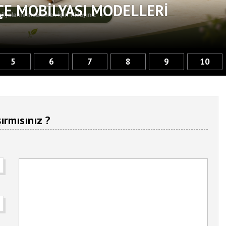
ÇE MOBILYASI MODELLERI
5
6
7
8
9
10
ırmısınız ?