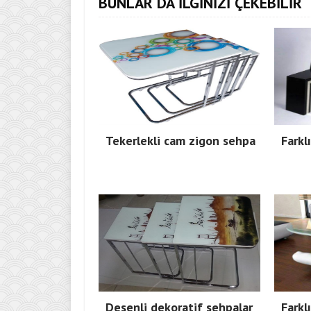
BUNLAR DA İLGİNİZİ ÇEKEBİLİR
Tekerlekli cam zigon sehpa
Farkl
Desenli dekoratif sehpalar
Farkl