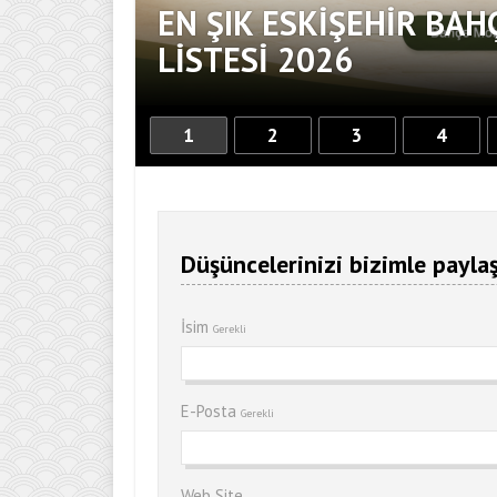
EN ŞIK ESKIŞEHIR BAH
DOKUNUŞ
LISTESI 2026
1
2
3
4
Düşüncelerinizi bizimle paylaş
İsim
Gerekli
E-Posta
Gerekli
Web Site