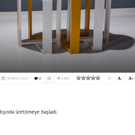
28 Ekim 2013
0
1982
-
+
 dışında üretilmeye başladı.