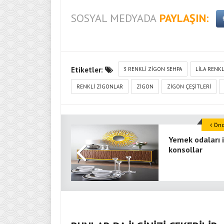
SOSYAL MEDYADA
PAYLAŞIN:
Etiketler:
3 RENKLI ZIGON SEHPA
LILA RENK
RENKLI ZIGONLAR
ZIGON
ZIGON ÇEŞITLERI
Önce
Yemek odaları i
konsollar