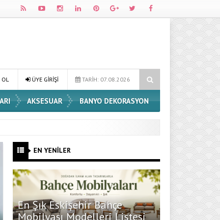
Dossha, Sorumlu Üretim ve Performansı Aynı Çatıda Buluşturuyor
 OL
ÜYE GİRİŞİ
TARİH: 07.08.2026
ARI
AKSESUAR
BANYO DEKORASYON
EN YENİLER
En Şık Eskişehir Bahçe
Mobilyası Modelleri Listesi