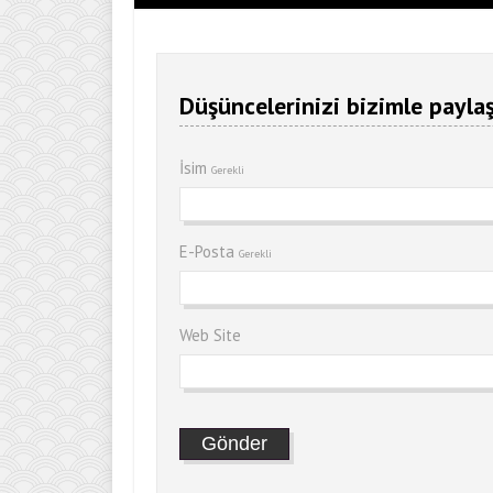
Düşüncelerinizi bizimle paylaş
İsim
Gerekli
E-Posta
Gerekli
Web Site