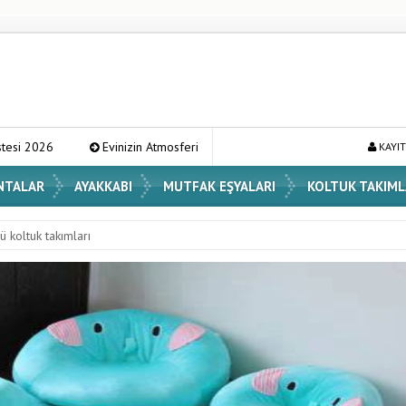
zin Atmosferini Değiştirecek En Şık Vazo Modelleri ve Dekorasyon Fikirleri
KAYIT
NTALAR
AYAKKABI
MUTFAK EŞYALARI
KOLTUK TAKIML
ü koltuk takımları