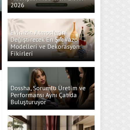
2026
Evinizin Atmosferini
Değiştirecek En Şık Vazo
Modelleri ve Dekorasyon
Fikirleri
Dossha, Sorumlu Üretim ve
Performansı Aynı Çatıda
Buluşturuyor