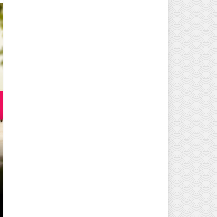
EVINIZIN ATMOSFERINI DEĞIŞTI
MODELLERI VE DEKORASYON FI