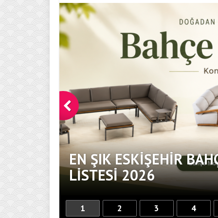
EN ŞIK ESKIŞEHIR BAH
DOKUNUŞ
LISTESI 2026
1
2
3
4