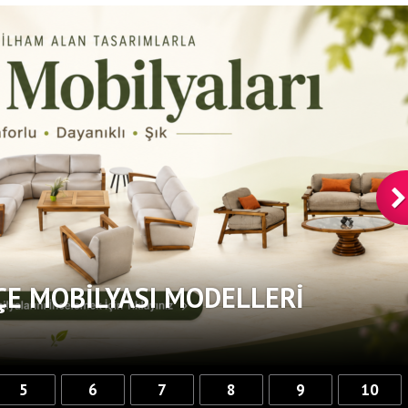
ÇE MOBILYASI MODELLERI
5
6
7
8
9
10