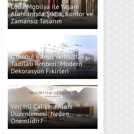
Loda Mobilya ile Yaşam
Alanlarında Şıklık, Konfor ve
Zamansız Tasarım
İstanbul Banyo ve Mutfak
Tadilatı Rehberi: Modern
Dekorasyon Fikirleri
Verimli Çalışma Alanı
Düzenlemesi: Neden
Önemlidir?