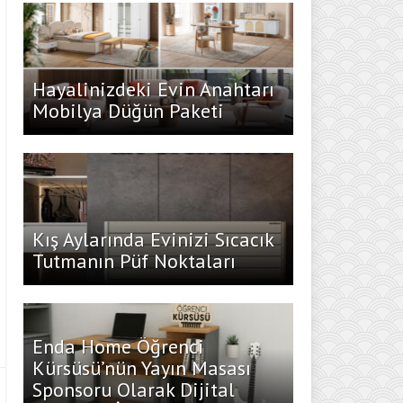
Hayalinizdeki Evin Anahtarı
Mobilya Düğün Paketi
Kış Aylarında Evinizi Sıcacık
Tutmanın Püf Noktaları
Enda Home Öğrenci
Kürsüsü’nün Yayın Masası
Sponsoru Olarak Dijital