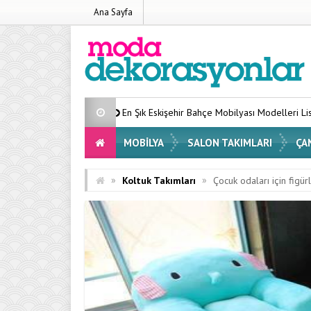
Ana Sayfa
En Şık Eskişehir Bahçe Mobilyası Modelleri Listesi 2026
Evini
MOBILYA
SALON TAKIMLARI
ÇA
»
»
Koltuk Takımları
Çocuk odaları için figürl