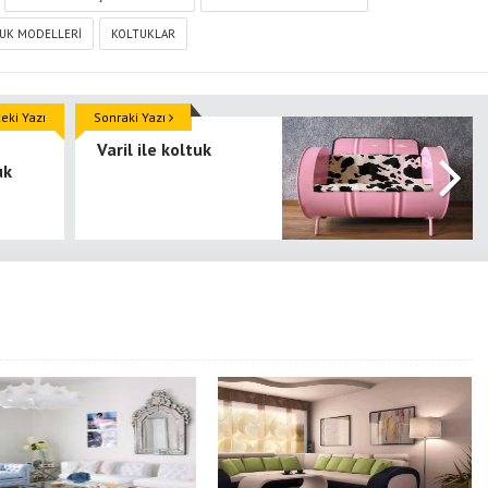
UK MODELLERI
KOLTUKLAR
ki Yazı
Sonraki Yazı
Varil ile koltuk
uk