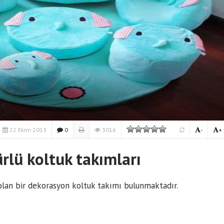
22 Ekim 2013
0
3016
-
+
ürlü koltuk takımları
 olan bir dekorasyon koltuk takımı bulunmaktadır.