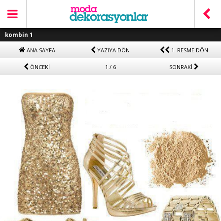
kombin 1
ANA SAYFA
YAZIYA DÖN
1. RESME DÖN
ÖNCEKİ
1 / 6
SONRAKİ