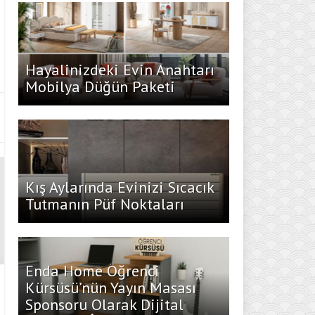
Hayalinizdeki Evin Anahtarı
Mobilya Düğün Paketi
Kış Aylarında Evinizi Sıcacık
Tutmanın Püf Noktaları
Enda Home Öğrenci
Kürsüsü’nün Yayın Masası
Sponsoru Olarak Dijital