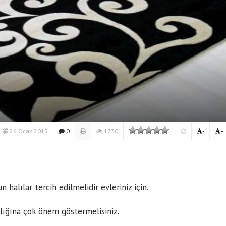
26 Ocak 2015
0
1730
-
+
 halılar tercih edilmelidir evleriniz için.
ılığına çok önem göstermelisiniz.