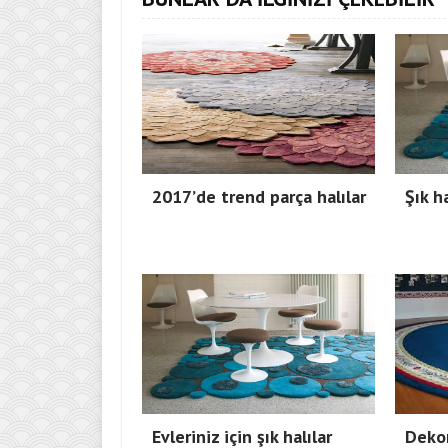
2017’de trend parça halılar
Şık ha
Evleriniz için şık halılar
Dekor