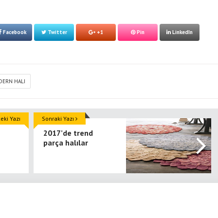
Facebook
Twitter
+1
Pin
LinkedIn
ERN HALI
ki Yazı
Sonraki Yazı
2017’de trend
parça halılar