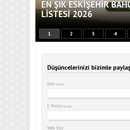
EN ŞIK ESKIŞEHIR BAH
DOKUNUŞ
LISTESI 2026
1
2
3
4
Düşüncelerinizi bizimle paylaş
İsim
Gerekli
E-Posta
Gerekli
Web Site