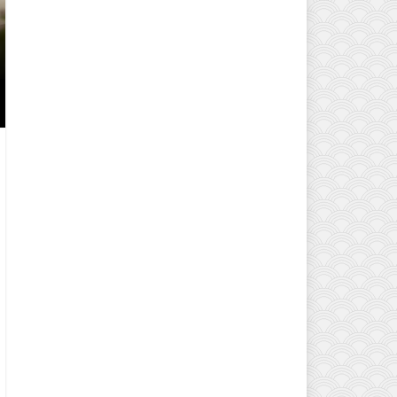
EVINIZIN ATMOSFERINI DEĞIŞTI
MODELLERI VE DEKORASYON FI