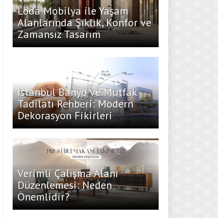
Loda Mobilya ile Yaşam
Alanlarında Şıklık, Konfor ve
Zamansız Tasarım
İstanbul Banyo ve Mutfak
Tadilatı Rehberi: Modern
Dekorasyon Fikirleri
Verimli Çalışma Alanı
Düzenlemesi: Neden
Önemlidir?