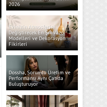
2026
Evinizin Atmosferini
Değiştirecek En Şık Vazo
Modelleri ve Dekorasyon
Fikirleri
Dossha, Sorumlu Üretim ve
Performansı Aynı Çatıda
Buluşturuyor