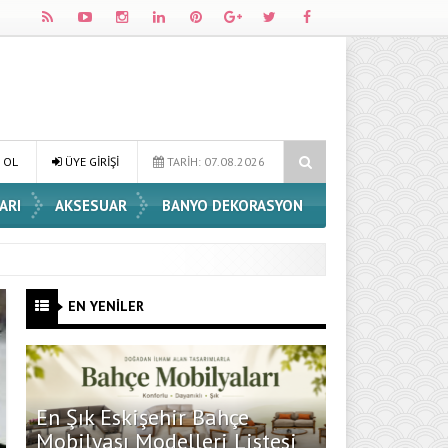
rleri
Dossha, Sorumlu Üretim ve Performansı Aynı Çatıda Buluştur
 OL
ÜYE GİRİŞİ
TARİH: 07.08.2026
ARI
AKSESUAR
BANYO DEKORASYON
EN YENİLER
En Şık Eskişehir Bahçe
Mobilyası Modelleri Listesi