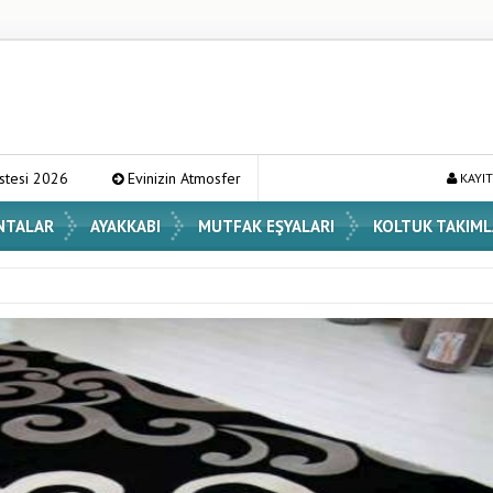
Evinizin Atmosferini Değiştirecek En Şık Vazo Modelleri ve Dekorasyon Fiki
KAYIT
NTALAR
AYAKKABI
MUTFAK EŞYALARI
KOLTUK TAKIML