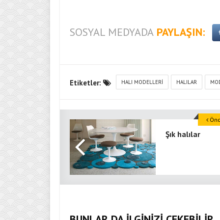
SOSYAL MEDYADA
PAYLAŞIN:
Etiketler:
HALI MODELLERI
HALILAR
MOD
Önce
Şık halılar
BUNLAR DA İLGİNİZİ ÇEKEBİLİR