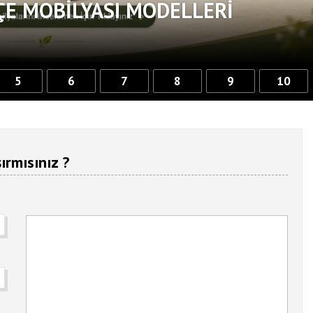
ÇE MOBILYASI MODELLERI
5
6
7
8
9
10
ırmısınız ?