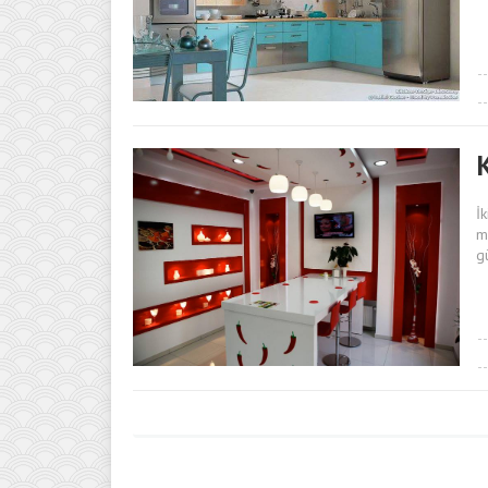
İ
m
g