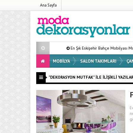
Ana Sayfa
En Şık Eskişehir Bahçe Mobilyası Modelleri Liste
MOBILYA
SALON TAKIMLARI
ÇA
"DEKORASYON MUTFAK" ILE İLIŞIKLI YAZILA
E
n
g