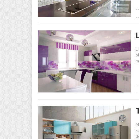
L
o
m
M
k
d