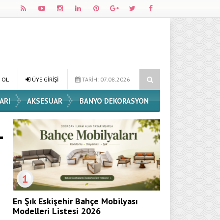
Dekorasyon Fikirleri
Dossha, Sorumlu Üretim ve Performansı Aynı Ç
 OL
ÜYE GİRİŞİ
TARİH: 07.08.2026
ARI
AKSESUAR
BANYO DEKORASYON
1
En Şık Eskişehir Bahçe Mobilyası
Modelleri Listesi 2026