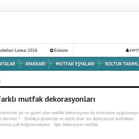
si 2026
Evinizin Atmosferini Değiştirecek En Şık Vazo Modelleri ve 
KAYIT
NTALAR
AYAKKABI
MUTFAK EŞYALARI
KOLTUK TAKIML
R
Farklı mutfak dekorasyonları
vlerinizde şık ve güzel olan mutfak dekorasyonu ile evlerinize uygulamaya
e dersiniz ? Oldukça gösterişli ve alımlı olan bu dekorasyon mutfakları
örünce çok beğeneceksiniz. İşte dekorasyon mutfak.