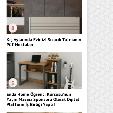
8
Kış Aylarında Evinizi Sıcacık Tutmanın
Püf Noktaları
9
Enda Home Öğrenci Kürsüsü’nün
Yayın Masası Sponsoru Olarak Dijital
Platform İş Birliği Yaptı!