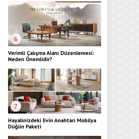
6
Verimli Çalışma Alanı Düzenlemesi:
Neden Önemlidir?
7
Hayalinizdeki Evin Anahtarı Mobilya
Düğün Paketi