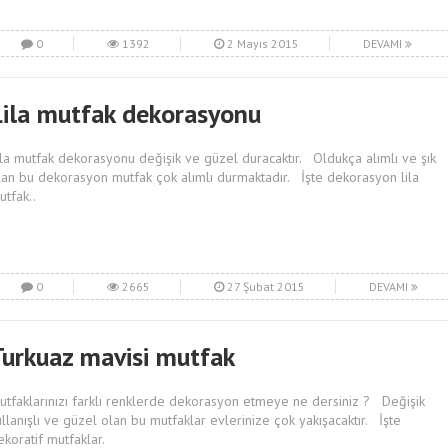
0
1392
2 Mayıs 2015
DEVAMI
Lila mutfak dekorasyonu
ila mutfak dekorasyonu değişik ve güzel duracaktır. Oldukça alımlı ve şık
lan bu dekorasyon mutfak çok alımlı durmaktadır. İşte dekorasyon lila
utfak..
0
2665
27 Şubat 2015
DEVAMI
Turkuaz mavisi mutfak
utfaklarınızı farklı renklerde dekorasyon etmeye ne dersiniz ? Değişik
ullanışlı ve güzel olan bu mutfaklar evlerinize çok yakışacaktır. İşte
ekoratif mutfaklar.