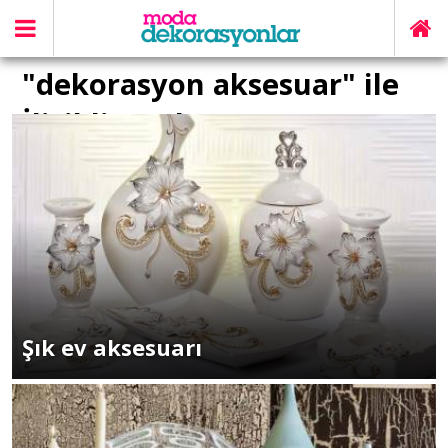
"dekorasyon aksesuar" ile
İlişikli yazılar
Şık ev aksesuarı