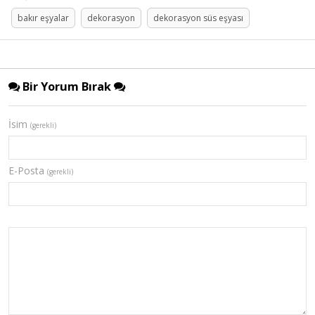
bakır eşyalar
dekorasyon
dekorasyon süs eşyası
Bir Yorum Bırak
İsim
(gerekli)
E-Posta
(gerekli)