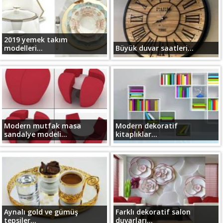
2019 yemek takım
modelleri...
Büyük duvar saatleri...
Modern mutfak masa
Modern dekoratif
sandalye modeli...
kitaplıklar...
Aynalı gold ve gümüş
Farklı dekoratif salon
tepsiler...
duvarları...