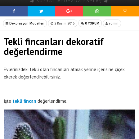
SOSYAL MEDYADA PAYLAŞ
Dekorasyon Modelleri
2 Kasım 2015
0 YORUM
admin
Tekli fincanları dekoratif
değerlendirme
Evlerinizdeki tekli olan fincanları atmak yerine içerisine çiçek
ekerek değerlendirebilirsiniz.
İşte
tekli fincan
değerlendirme.