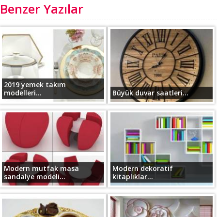
Benzer Yazılar
2019 yemek takım
modelleri...
Büyük duvar saatleri...
Modern mutfak masa
Modern dekoratif
sandalye modeli...
kitaplıklar...