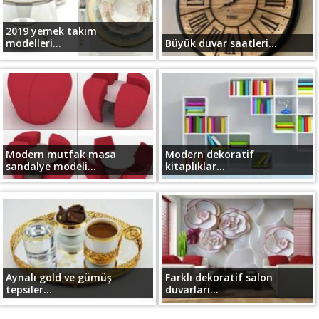
2019 yemek takım
modelleri...
Büyük duvar saatleri...
Modern mutfak masa
Modern dekoratif
sandalye modeli...
kitaplıklar...
Aynalı gold ve gümüş
Farklı dekoratif salon
tepsiler...
duvarları...