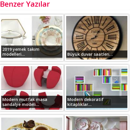
Benzer Yazılar
2019 yemek takım
modelleri...
Büyük duvar saatleri...
Modern mutfak masa
Modern dekoratif
sandalye modeli...
kitaplıklar...