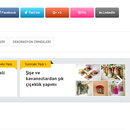
Facebook
Twitter
+1
Pin
LinkedIn
ERI
DEKORASYON ÖRNEKLERI
ki Yazı
Sonraki Yazı
oli
Şişe ve
kavanozlardan şık
çiçeklik yapımı