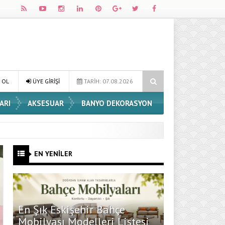
Dossha, Sorumlu Üretim ve Performansı Aynı Çatıda Buluşturuyor
 OL
ÜYE GİRİŞİ
TARİH: 07.08.2026
ARI
AKSESUAR
BANYO DEKORASYON
EN YENİLER
En Şık Eskişehir Bahçe
Mobilyası Modelleri Listesi