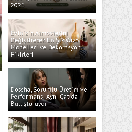
2026
Evinizin Atmosferini
Değiştirecek En Şık Vazo
Modelleri ve Dekorasyon
Fikirleri
Dossha, Sorumlu Üretim ve
Performansı Aynı Çatıda
Buluşturuyor