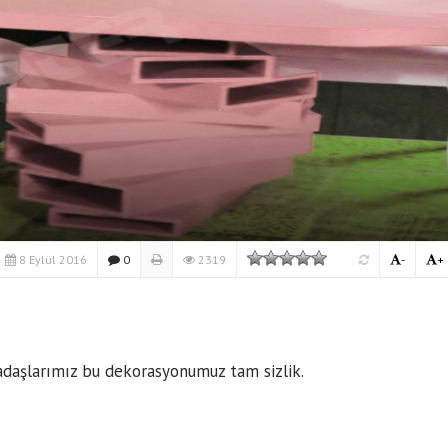
8 Eylül 2016
0
2319
-
+
kadaşlarımız bu dekorasyonumuz tam sizlik.