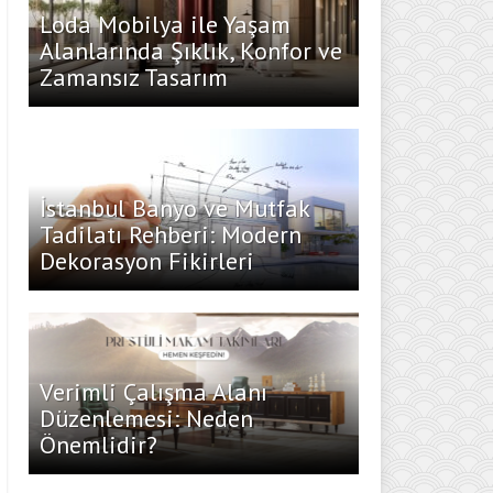
Loda Mobilya ile Yaşam
Alanlarında Şıklık, Konfor ve
Zamansız Tasarım
İstanbul Banyo ve Mutfak
Tadilatı Rehberi: Modern
Dekorasyon Fikirleri
Verimli Çalışma Alanı
Düzenlemesi: Neden
Önemlidir?