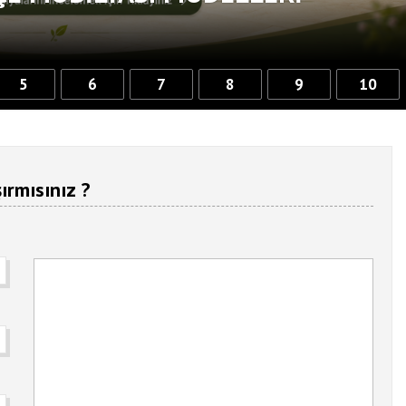
5
6
7
8
9
10
ırmısınız ?