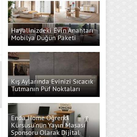
Hayalinizdeki Evin Anahtarı
Mobilya Düğün Paketi
Kış Aylarında Evinizi Sıcacık
Tutmanın Püf Noktaları
Enda Home Öğrenci
Kürsüsü’nün Yayın Masası
Sponsoru Olarak Dijital