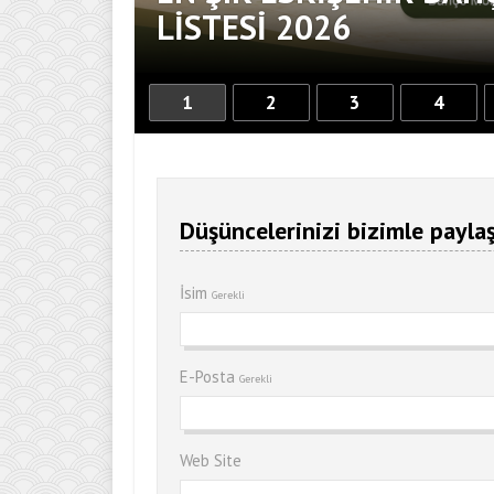
DOKUNUŞ
LISTESI 2026
1
2
3
4
Düşüncelerinizi bizimle paylaş
İsim
Gerekli
E-Posta
Gerekli
Web Site