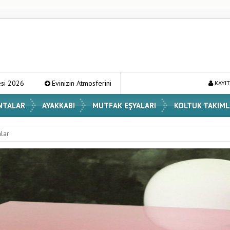
zin Atmosferini Değiştirecek En Şık Vazo Modelleri ve Dekorasyon Fikirleri
KAYIT
NTALAR
AYAKKABI
MUTFAK EŞYALARI
KOLTUK TAKIML
alar