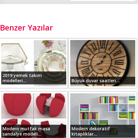
Benzer Yazılar
2019 yemek takım
modelleri...
Büyük duvar saatleri...
Modern mutfak masa
Modern dekoratif
sandalye modeli...
kitaplıklar...