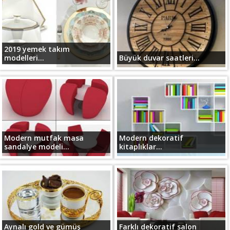
2019 yemek takım
modelleri...
Büyük duvar saatleri...
Modern mutfak masa
Modern dekoratif
sandalye modeli...
kitaplıklar...
Aynalı gold ve gümüş
Farklı dekoratif salon