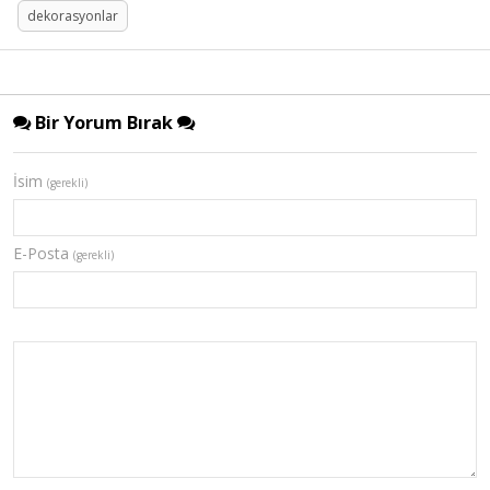
dekorasyonlar
Bir Yorum Bırak
İsim
(gerekli)
E-Posta
(gerekli)