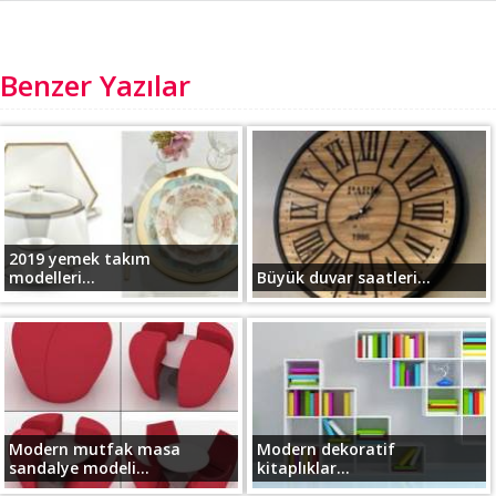
Benzer Yazılar
2019 yemek takım
modelleri...
Büyük duvar saatleri...
Modern mutfak masa
Modern dekoratif
sandalye modeli...
kitaplıklar...