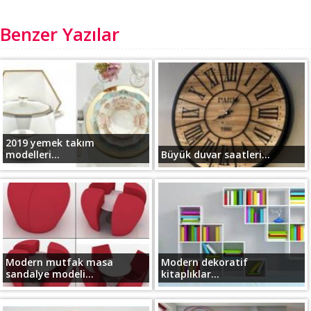
Benzer Yazılar
2019 yemek takım
modelleri...
Büyük duvar saatleri...
Modern mutfak masa
Modern dekoratif
sandalye modeli...
kitaplıklar...