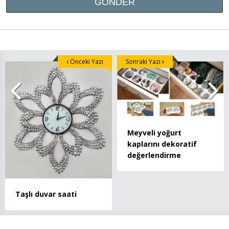
Önceki Yazı
Sonraki Yazı
Meyveli yoğurt
kaplarını dekoratif
değerlendirme
Taşlı duvar saati