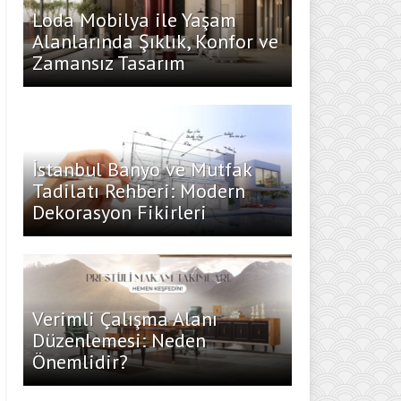
Loda Mobilya ile Yaşam
Alanlarında Şıklık, Konfor ve
Zamansız Tasarım
İstanbul Banyo ve Mutfak
Tadilatı Rehberi: Modern
Dekorasyon Fikirleri
Verimli Çalışma Alanı
Düzenlemesi: Neden
Önemlidir?