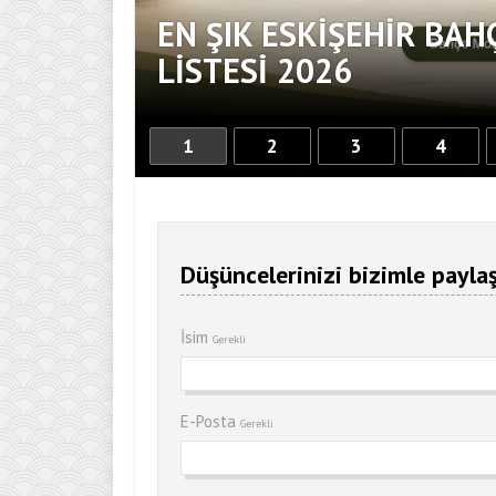
EN ŞIK ESKIŞEHIR BAH
DOKUNUŞ
LISTESI 2026
1
2
3
4
Düşüncelerinizi bizimle paylaş
İsim
Gerekli
E-Posta
Gerekli