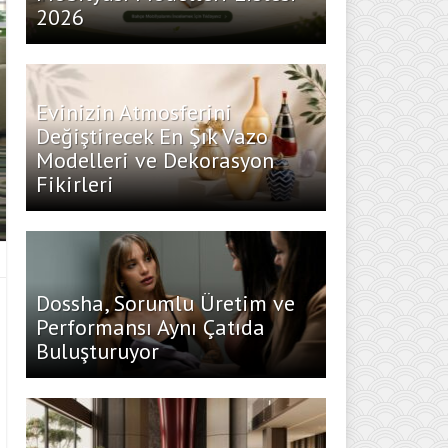
2026
Evinizin Atmosferini
Değiştirecek En Şık Vazo
Modelleri ve Dekorasyon
Fikirleri
Dossha, Sorumlu Üretim ve
Performansı Aynı Çatıda
Buluşturuyor