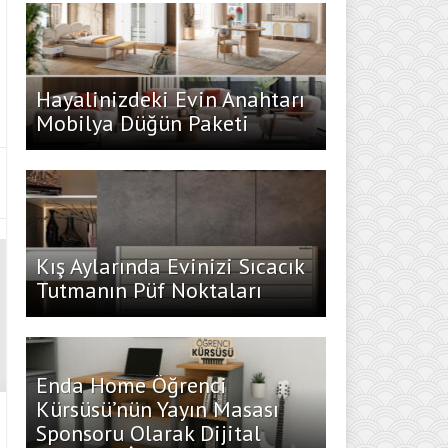
Hayalinizdeki Evin Anahtarı
Mobilya Düğün Paketi
Kış Aylarında Evinizi Sıcacık
Tutmanın Püf Noktaları
Enda Home Öğrenci
Kürsüsü’nün Yayın Masası
Sponsoru Olarak Dijital