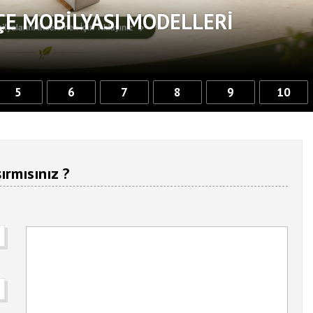
ÇE MOBILYASI MODELLERI
5
6
7
8
9
10
ırmısınız ?