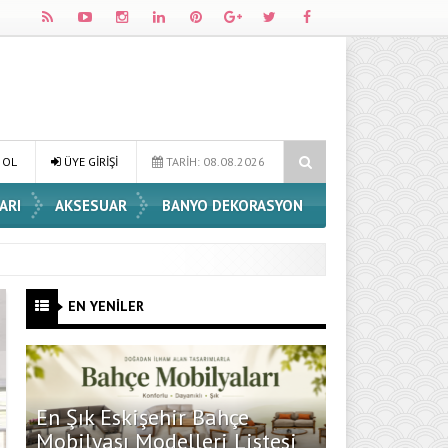
irleri
Dossha, Sorumlu Üretim ve Performansı Aynı Çatıda Buluştu
 OL
ÜYE GİRİŞİ
TARİH: 08.08.2026
ARI
AKSESUAR
BANYO DEKORASYON
EN YENİLER
En Şık Eskişehir Bahçe
Mobilyası Modelleri Listesi