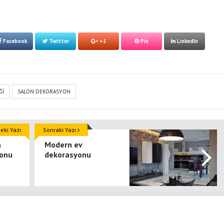
Facebook
Twitter
+1
Pin
LinkedIn
ĞI
SALON DEKORASYON
ki Yazı
Sonraki Yazı
a
Modern ev
yonu
dekorasyonu