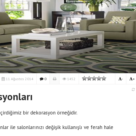
11 Ağustos 2014
0
1452
-
+
syonları
irdiğimiz bir dekorasyon örneğidir.
ar ile salonlarınızı değişik kullanışlı ve ferah hale