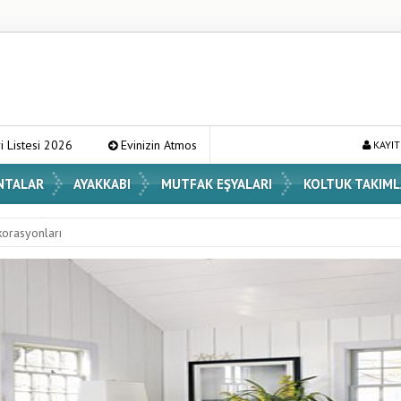
Evinizin Atmosferini Değiştirecek En Şık Vazo Modelleri ve Dekorasyon Fik
KAYIT
NTALAR
AYAKKABI
MUTFAK EŞYALARI
KOLTUK TAKIML
orasyonları