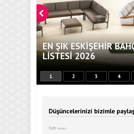
EN ŞIK ESKIŞEHIR BAH
DOKUNUŞ
LISTESI 2026
1
2
3
4
Düşüncelerinizi bizimle paylaş
İsim
Gerekli