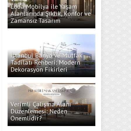
Loda Mobilya ile Yaşam
Alanlarında Şıklık, Konfor ve
Zamansız Tasarım
İstanbul Banyo ve Mutfak
Tadilatı Rehberi: Modern
Dekorasyon Fikirleri
Verimli Çalışma Alanı
Düzenlemesi: Neden
Önemlidir?