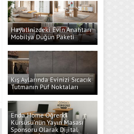
Hayalinizdeki Evin Anahtarı
Mobilya Düğün Paketi
Kış Aylarında Evinizi Sıcacık
Tutmanın Püf Noktaları
Enda Home Öğrenci
Kürsüsü’nün Yayın Masası
Sponsoru Olarak Dijital