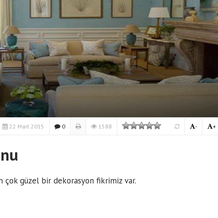
22 Mart 2015
0
1588
-
+
onu
n çok güzel bir dekorasyon fikrimiz var.