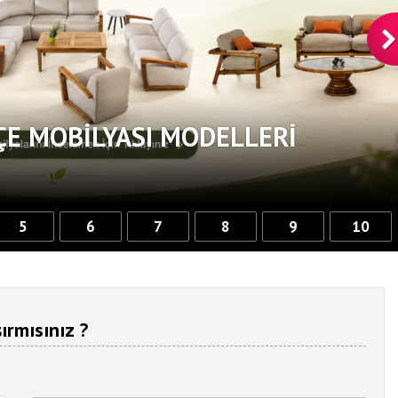
ÇE MOBILYASI MODELLERI
5
6
7
8
9
10
ırmısınız ?