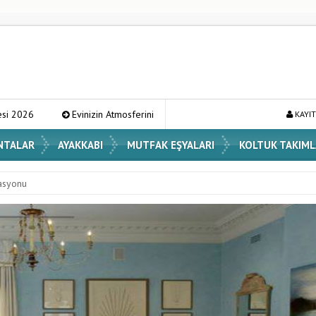
n Atmosferini Değiştirecek En Şık Vazo Modelleri ve Dekorasyon Fikirleri
KAYIT
NTALAR
AYAKKABI
MUTFAK EŞYALARI
KOLTUK TAKIML
asyonu