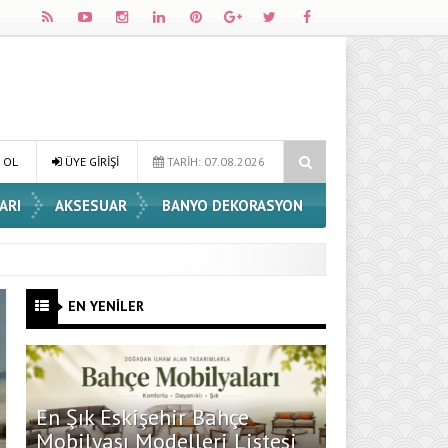
Dossha, Sorumlu Üretim ve Performansı Aynı Çatıda Buluşturuyor
 OL
ÜYE GİRİŞİ
TARİH: 07.08.2026
ARI
AKSESUAR
BANYO DEKORASYON
EN YENİLER
En Şık Eskişehir Bahçe
Mobilyası Modelleri Listesi