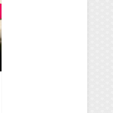
EVINIZIN ATMOSFERINI DEĞIŞTI
MODELLERI VE DEKORASYON FI