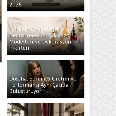
2026
Evinizin Atmosferini
Değiştirecek En Şık Vazo
Modelleri ve Dekorasyon
Fikirleri
Dossha, Sorumlu Üretim ve
Performansı Aynı Çatıda
Buluşturuyor