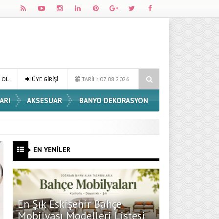
Dossha, Sorumlu Üretim ve Performansı Aynı Çatıda Buluşturuyor
 OL
ÜYE GİRİŞİ
TARİH: 07.08.2026
ARI
AKSESUAR
BANYO DEKORASYON
EN YENİLER
En Şık Eskişehir Bahçe
Mobilyası Modelleri Listesi