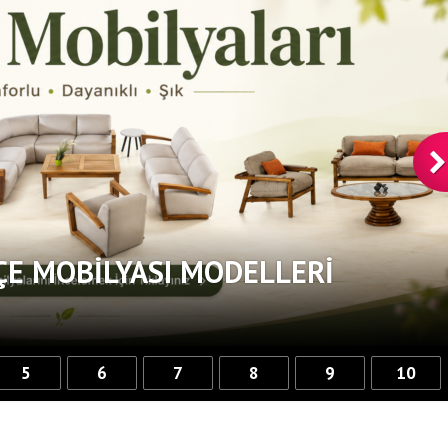
ÇE MOBILYASI MODELLERI
5
6
7
8
9
10