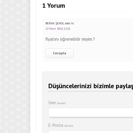
1 Yorum
BERNA ŞENOL
dedi ki:
22 Mart 2018, 12:51
fiyatını öğrenebilir miyim.?
Cevapla
Düşüncelerinizi bizimle paylaş
İsim
Gerekli
E-Posta
Gerekli