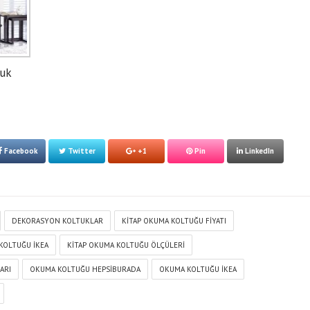
tuk
Facebook
Twitter
+1
Pin
LinkedIn
DEKORASYON KOLTUKLAR
KITAP OKUMA KOLTUĞU FIYATI
KOLTUĞU IKEA
KITAP OKUMA KOLTUĞU ÖLÇÜLERI
ARI
OKUMA KOLTUĞU HEPSIBURADA
OKUMA KOLTUĞU IKEA