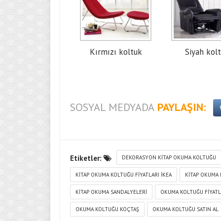
Kırmızı koltuk
Siyah kol
SOSYAL MEDYADA
PAYLAŞIN:
Etiketler:
DEKORASYON KITAP OKUMA KOLTUĞU
KITAP OKUMA KOLTUĞU FIYATLARI IKEA
KITAP OKUMA 
KITAP OKUMA SANDALYELERI
OKUMA KOLTUĞU FIYATL
OKUMA KOLTUĞU KOÇTAŞ
OKUMA KOLTUĞU SATIN AL