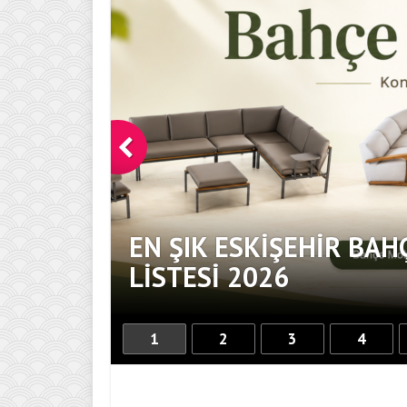
EN ŞIK ESKIŞEHIR BAH
DOKUNUŞ
LISTESI 2026
1
2
3
4