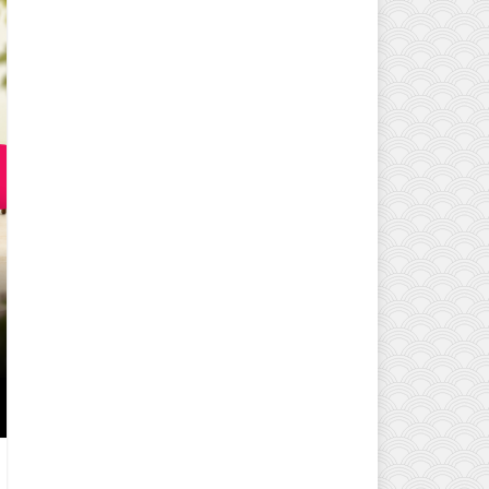
EVINIZIN ATMOSFERINI DEĞIŞTI
MODELLERI VE DEKORASYON FI