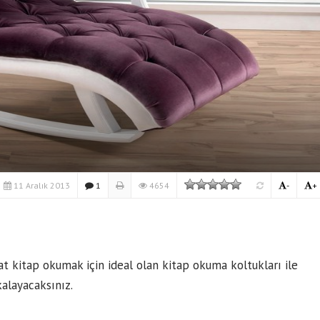
11 Aralık 2013
1
4654
-
+
at kitap okumak için ideal olan kitap okuma koltukları ile
alayacaksınız.