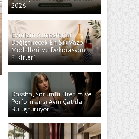
2026
Evinizin Atmosferini
Değiştirecek En Şık Vazo
Modelleri ve Dekorasyon
Fikirleri
Dossha, Sorumlu Üretim ve
Performansı Aynı Çatıda
Buluşturuyor