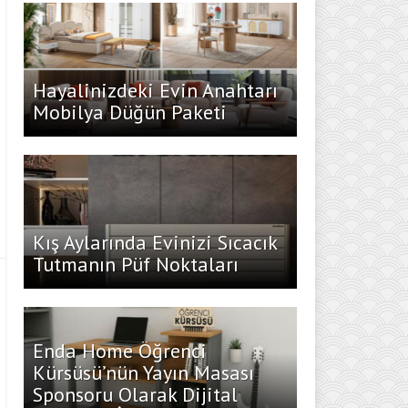
Hayalinizdeki Evin Anahtarı
Mobilya Düğün Paketi
Kış Aylarında Evinizi Sıcacık
Tutmanın Püf Noktaları
Enda Home Öğrenci
Kürsüsü’nün Yayın Masası
Sponsoru Olarak Dijital