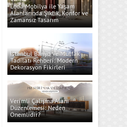
Loda Mobilya ile Yaşam
Alanlarında Şıklık, Konfor ve
Zamansız Tasarım
İstanbul Banyo ve Mutfak
Tadilatı Rehberi: Modern
Dekorasyon Fikirleri
Verimli Çalışma Alanı
Düzenlemesi: Neden
Önemlidir?