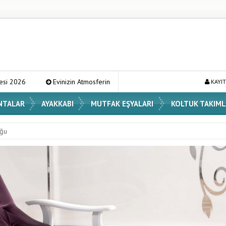
zin Atmosferini Değiştirecek En Şık Vazo Modelleri ve Dekorasyon Fikirleri
KAYIT
NTALAR
AYAKKABI
MUTFAK EŞYALARI
KOLTUK TAKIML
uğu