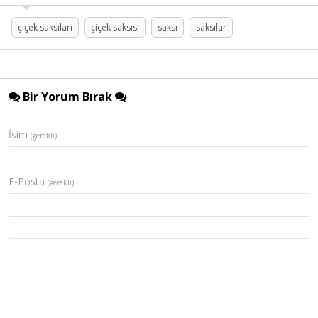
çiçek saksıları
çiçek saksısı
saksı
saksılar
Bir Yorum Bırak
İsim
(gerekli)
E-Posta
(gerekli)