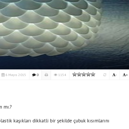
6 Mayıs 2015
0
1154
-
+
ı
m mı.?
astik kaşıkları dikkatli bir şekilde çubuk kısımlarını