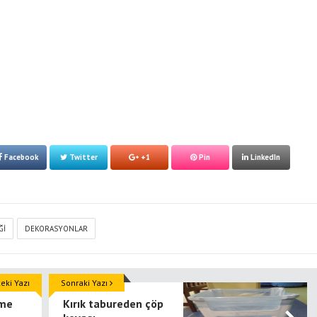
Facebook
Twitter
+1
Pin
LinkedIn
ĞI
DEKORASYONLAR
ki Yazı
Sonraki Yazı
rme
Kırık tabureden çöp