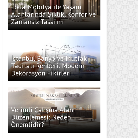
Loda Mobilya ile Yaşam
Alanlarında Şıklık, Konfor ve
Zamansız Tasarım
İstanbul Banyo ve Mutfak
Tadilatı Rehberi: Modern
Dekorasyon Fikirleri
Verimli Çalışma Alanı
Düzenlemesi: Neden
Önemlidir?