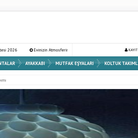
izin Atmosferini Değiştirecek En Şık Vazo Modelleri ve Dekorasyon Fikirleri
KAYIT
NTALAR
AYAKKABI
MUTFAK EŞYALARI
KOLTUK TAKIML
pımı