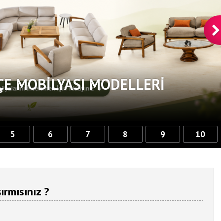
ÇE MOBILYASI MODELLERI
5
6
7
8
9
10
ırmısınız ?