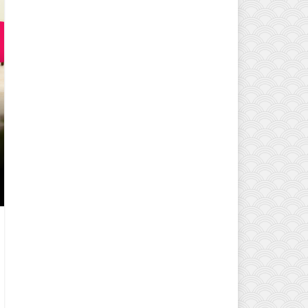
EVINIZIN ATMOSFERINI DEĞIŞTI
MODELLERI VE DEKORASYON FI