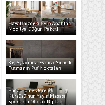
Hayalinizdeki Evin Anahtarı
Mobilya Düğün Paketi
Kış Aylarında Evinizi Sıcacık
Tutmanın Püf Noktaları
Enda Home Öğrenci
Kürsüsü’nün Yayın Masası
Sponsoru Olarak Dijital