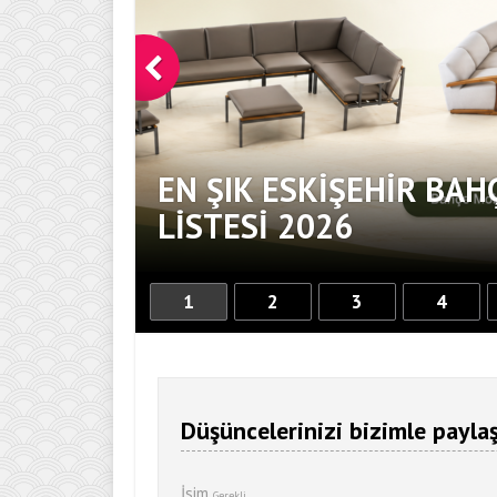
EN ŞIK ESKIŞEHIR BAH
DOKUNUŞ
LISTESI 2026
1
2
3
4
Düşüncelerinizi bizimle paylaş
İsim
Gerekli