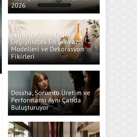
2026
Evinizin Atmosferini
Değiştirecek En Şık Vazo
Modelleri ve Dekorasyon
Fikirleri
Dossha, Sorumlu Üretim ve
Performansı Aynı Çatıda
Buluşturuyor