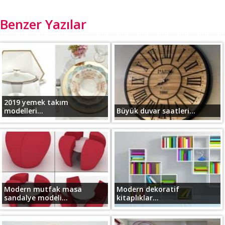
Benzer Yazılar
2019 yemek takım
modelleri...
Büyük duvar saatleri...
Modern mutfak masa
Modern dekoratif
sandalye modeli...
kitaplıklar...