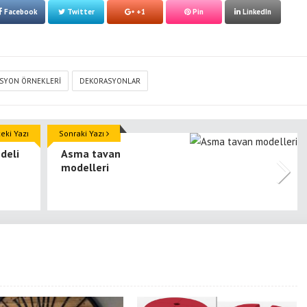
Facebook
Twitter
+1
Pin
LinkedIn
SYON ÖRNEKLERI
DEKORASYONLAR
ki Yazı
Sonraki Yazı
odeli
Asma tavan
modelleri