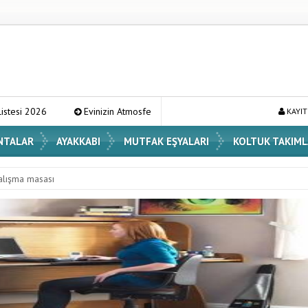
Evinizin Atmosferini Değiştirecek En Şık Vazo Modelleri ve Dekorasyon Fikir
KAYIT
NTALAR
AYAKKABI
MUTFAK EŞYALARI
KOLTUK TAKIML
lışma masası