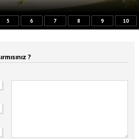
5
6
7
8
9
10
ırmısınız ?