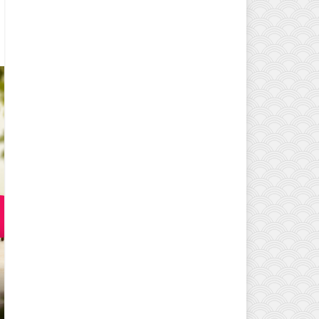
EVINIZIN ATMOSFERINI DEĞIŞTI
MODELLERI VE DEKORASYON FI