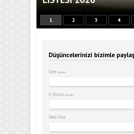
1
2
3
4
Düşüncelerinizi bizimle paylaş
İsim
Gerekli
E-Posta
Gerekli
Web Site