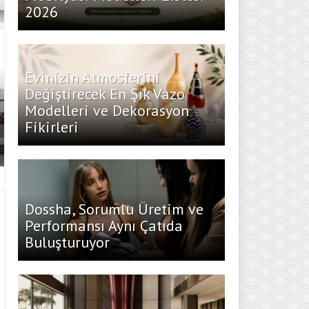
2026
Evinizin Atmosferini
Değiştirecek En Şık Vazo
Modelleri ve Dekorasyon
Fikirleri
Dossha, Sorumlu Üretim ve
Performansı Aynı Çatıda
Buluşturuyor