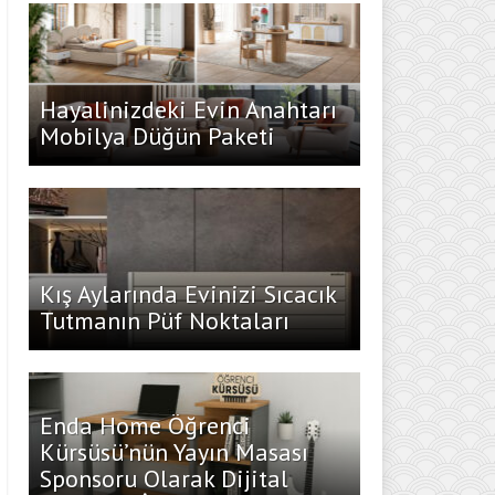
Hayalinizdeki Evin Anahtarı
Mobilya Düğün Paketi
Kış Aylarında Evinizi Sıcacık
Tutmanın Püf Noktaları
Enda Home Öğrenci
Kürsüsü’nün Yayın Masası
Sponsoru Olarak Dijital