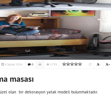
4 Şubat 2014
0
1739
-
+
ma masası
güzel olan bir dekorasyon yatak modeli bulunmaktadır.