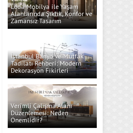
Loda Mobilya ile Yaşam
Alanlarında Şıklık, Konfor ve
Zamansız Tasarım
İstanbul Banyo ve Mutfak
Tadilatı Rehberi: Modern
Dekorasyon Fikirleri
Verimli Çalışma Alanı
Düzenlemesi: Neden
Önemlidir?