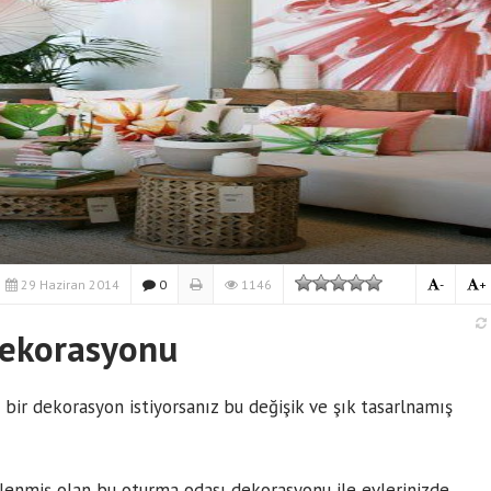
29 Haziran 2014
0
1146
-
+
dekorasyonu
 bir dekorasyon istiyorsanız bu değişik ve şık tasarlnamış
üslenmiş olan bu oturma odası dekorasyonu ile evlerinizde