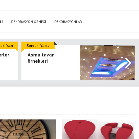
LI
DEKORASYON ÖRNEĞI
DEKORASYONLAR
ki Yazı
Sonraki Yazı
erler
Asma tavan
örnekleri