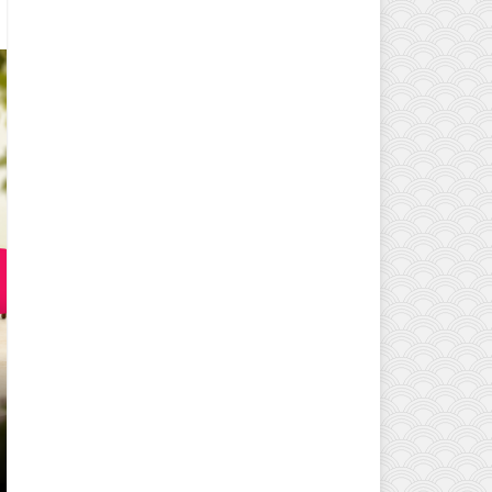
EVINIZIN ATMOSFERINI DEĞIŞTI
MODELLERI VE DEKORASYON FI