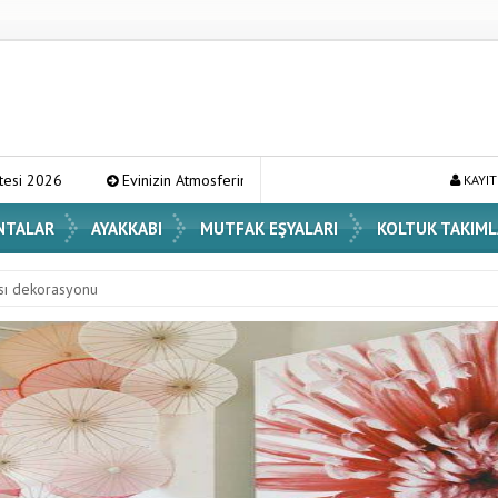
in Atmosferini Değiştirecek En Şık Vazo Modelleri ve Dekorasyon Fikirleri
KAYIT
NTALAR
AYAKKABI
MUTFAK EŞYALARI
KOLTUK TAKIML
sı dekorasyonu