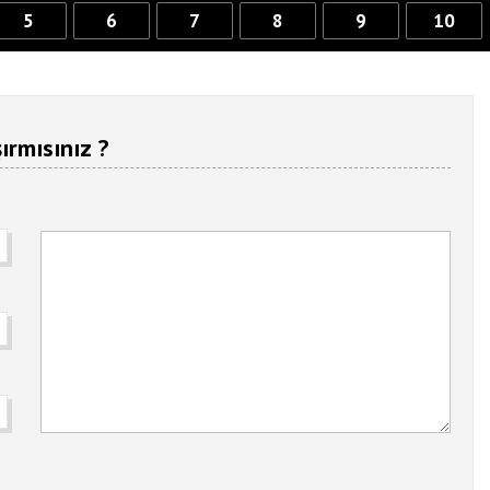
5
6
7
8
9
10
ırmısınız ?