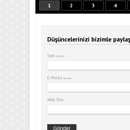
1
2
3
4
Düşüncelerinizi bizimle paylaş
İsim
Gerekli
E-Posta
Gerekli
Web Site