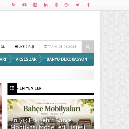
Dossha, Sorumlu Üretim ve Performansı Aynı Çatıda Buluşturuyor
 OL
ÜYE GİRİŞİ
TARİH: 06.08.2026
ARI
AKSESUAR
BANYO DEKORASYON
EN YENİLER
En Şık Eskişehir Bahçe
Mobilyası Modelleri Listesi