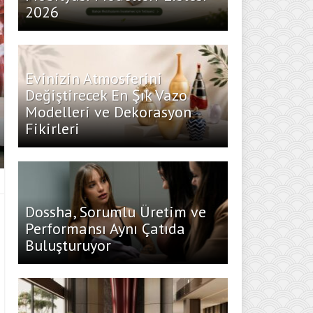
2026
Evinizin Atmosferini
Değiştirecek En Şık Vazo
Modelleri ve Dekorasyon
Fikirleri
Dossha, Sorumlu Üretim ve
Performansı Aynı Çatıda
Buluşturuyor