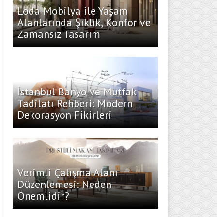
Loda Mobilya ile Yaşam
Alanlarında Şıklık, Konfor ve
Zamansız Tasarım
İstanbul Banyo ve Mutfak
Tadilatı Rehberi: Modern
Dekorasyon Fikirleri
Verimli Çalışma Alanı
Düzenlemesi: Neden
Önemlidir?