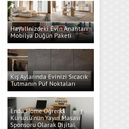
Hayalinizdeki Evin Anahtarı
Mobilya Düğün Paketi
Kış Aylarında Evinizi Sıcacık
Tutmanın Püf Noktaları
Enda Home Öğrenci
Kürsüsü’nün Yayın Masası
Sponsoru Olarak Dijital