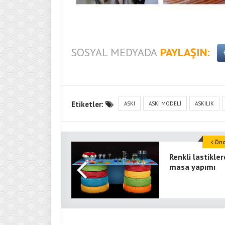
SOSYAL MEDYADA
PAYLAŞIN:
Etiketler:
ASKI
ASKI MODELI
ASKILIK
Önce
Renkli lastikle
masa yapımı