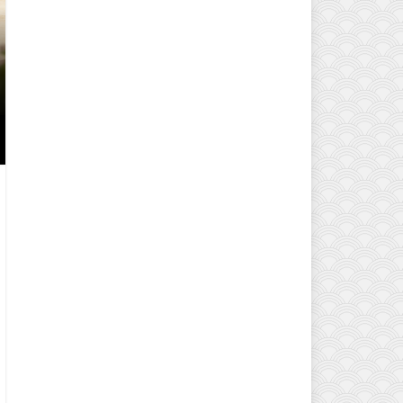
EVINIZIN ATMOSFERINI DEĞIŞTI
MODELLERI VE DEKORASYON FI