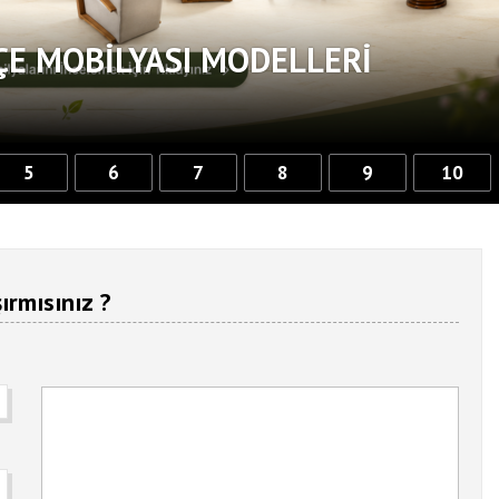
ÇE MOBILYASI MODELLERI
5
6
7
8
9
10
ırmısınız ?