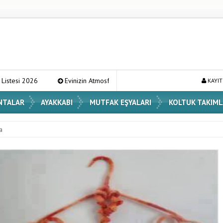
Evinizin Atmosferini Değiştirecek En Şık Vazo Modelleri ve Dekorasyon Fikir
KAYIT
NTALAR
AYAKKABI
MUTFAK EŞYALARI
KOLTUK TAKIML
a