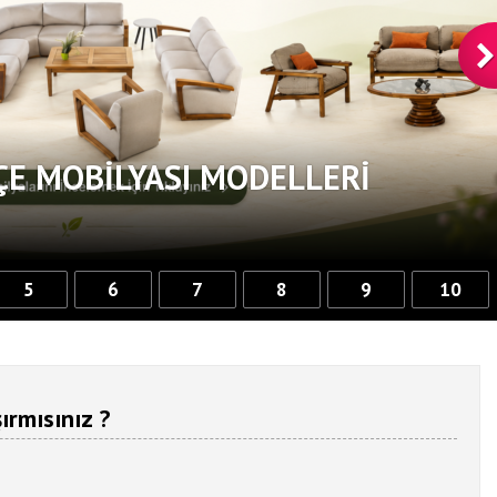
ÇE MOBILYASI MODELLERI
5
6
7
8
9
10
ırmısınız ?