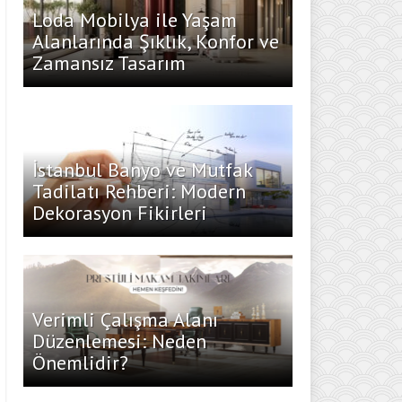
Loda Mobilya ile Yaşam
Alanlarında Şıklık, Konfor ve
Zamansız Tasarım
İstanbul Banyo ve Mutfak
Tadilatı Rehberi: Modern
Dekorasyon Fikirleri
Verimli Çalışma Alanı
Düzenlemesi: Neden
Önemlidir?