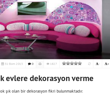
31 Ekim 2013
0
1827
-
+
ek evlere dekorasyon verme
k şık olan bir dekorasyon fikri bulunmaktadır.