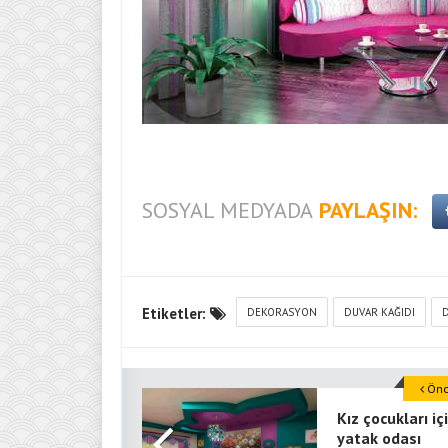
SOSYAL MEDYADA
PAYLAŞIN:
Etiketler:
DEKORASYON
DUVAR KAĞIDI
D
Önce
Kız çocukları iç
yatak odası