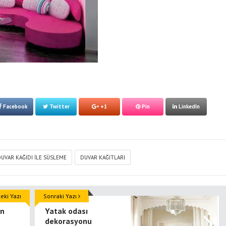
Facebook
Twitter
+1
Pin
LinkedIn
UVAR KAĞIDI ILE SÜSLEME
DUVAR KAĞITLARI
ki Yazı
Sonraki Yazı
in
Yatak odası
dekorasyonu