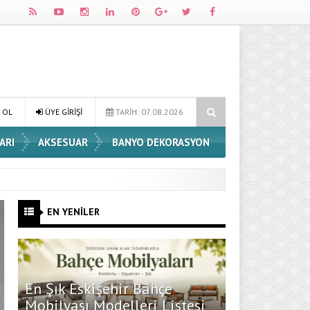
Dossha, Sorumlu Üretim ve Performansı Aynı Çatıda Buluşturuyor
 OL
ÜYE GİRİŞİ
TARİH: 07.08.2026
ARI
AKSESUAR
BANYO DEKORASYON
EN YENİLER
En Şık Eskişehir Bahçe
Mobilyası Modelleri Listesi