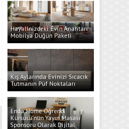
Hayalinizdeki Evin Anahtarı
Mobilya Düğün Paketi
Kış Aylarında Evinizi Sıcacık
Tutmanın Püf Noktaları
Enda Home Öğrenci
Kürsüsü’nün Yayın Masası
Sponsoru Olarak Dijital