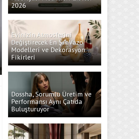
2026
Evinizin Atmosferini
Değiştirecek En Şık Vazo
Modelleri ve Dekorasyon
Fikirleri
Dossha, Sorumlu Üretim ve
Performansı Aynı Çatıda
Buluşturuyor