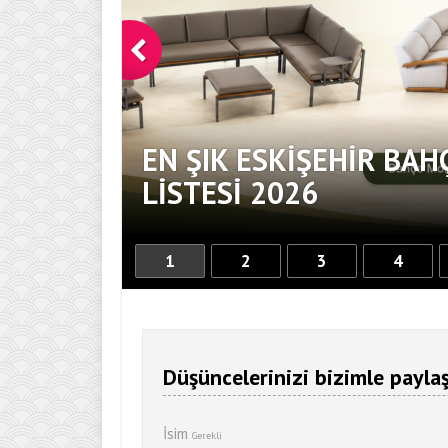
EN ŞIK ESKIŞEHIR BAH
DOKUNUŞ
LISTESI 2026
1
2
3
4
Düşüncelerinizi bizimle paylaş
İsim
Gerekli