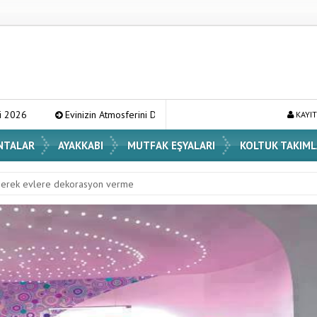
 Atmosferini Değiştirecek En Şık Vazo Modelleri ve Dekorasyon Fikirleri
KAYIT
NTALAR
AYAKKABI
MUTFAK EŞYALARI
KOLTUK TAKIML
eserek evlere dekorasyon verme