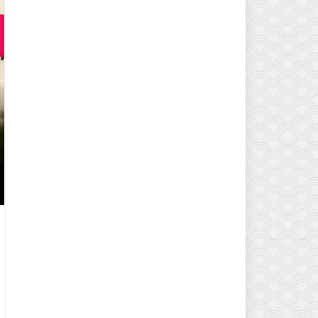
EVINIZIN ATMOSFERINI DEĞIŞTI
MODELLERI VE DEKORASYON FI