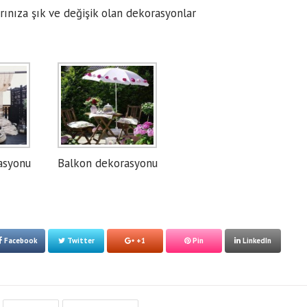
rınıza şık ve değişik olan dekorasyonlar
asyonu
Balkon dekorasyonu
Facebook
Twitter
+1
Pin
LinkedIn