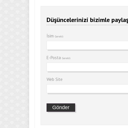
Düşüncelerinizi bizimle paylaş
İsim
Gerekli
E-Posta
Gerekli
Web Site