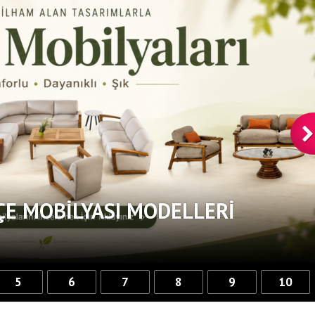
ÇE MOBILYASI MODELLERI
5
6
7
8
9
10