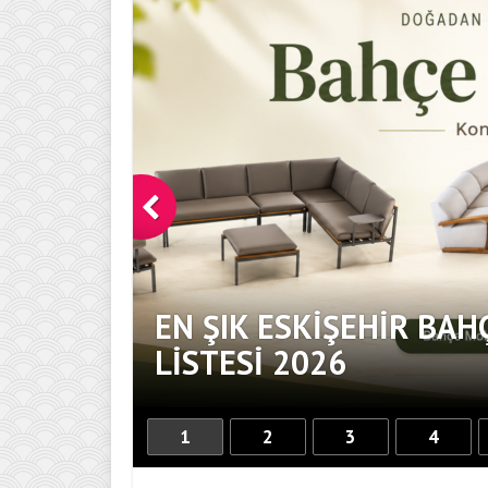
EN ŞIK ESKIŞEHIR BAH
DOKUNUŞ
LISTESI 2026
1
2
3
4