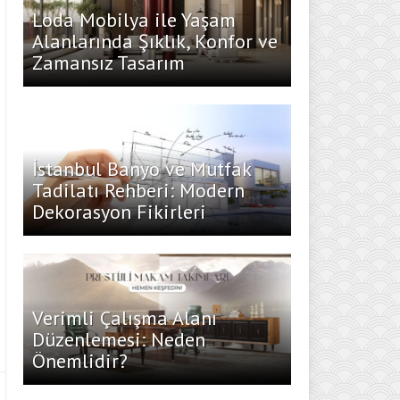
Loda Mobilya ile Yaşam
Alanlarında Şıklık, Konfor ve
Zamansız Tasarım
İstanbul Banyo ve Mutfak
Tadilatı Rehberi: Modern
Dekorasyon Fikirleri
Verimli Çalışma Alanı
Düzenlemesi: Neden
Önemlidir?