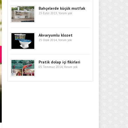
Bahçelerde küçük mutfak
23 Eylül 2013,
Yorum yok
Akvaryumlu klozet
25 Ocak 2014,
Yorum yok
Pratik dolap içi fikirleri
05 Temmuz 2014,
Yorum yok
EVINIZIN ATMOSFERINI DEĞIŞTI
MODELLERI VE DEKORASYON FI