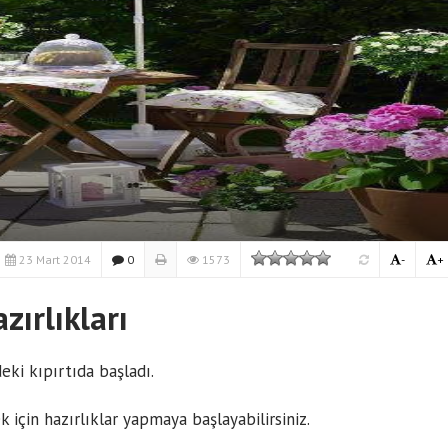
23 Mart 2014
0
1573
-
+
ırlıkları
eki kıpırtıda başladı.
 için hazırlıklar yapmaya başlayabilirsiniz.