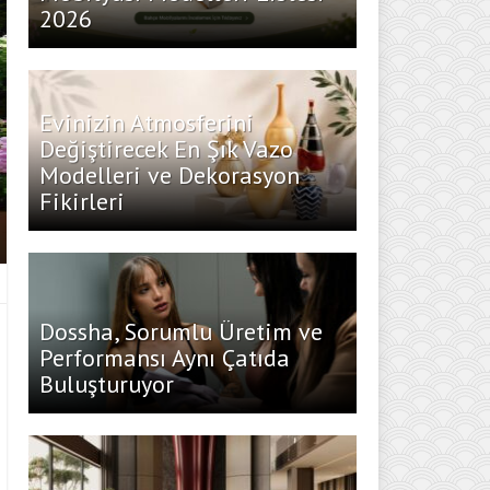
2026
Evinizin Atmosferini
Değiştirecek En Şık Vazo
Modelleri ve Dekorasyon
Fikirleri
Dossha, Sorumlu Üretim ve
Performansı Aynı Çatıda
Buluşturuyor