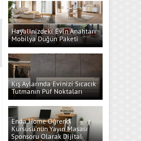
Hayalinizdeki Evin Anahtarı
Mobilya Düğün Paketi
Kış Aylarında Evinizi Sıcacık
Tutmanın Püf Noktaları
Enda Home Öğrenci
Kürsüsü’nün Yayın Masası
Sponsoru Olarak Dijital