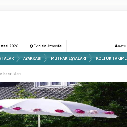
vinizin Atmosferini Değiştirecek En Şık Vazo Modelleri ve Dekorasyon Fikirle
KAYIT
NTALAR
AYAKKABI
MUTFAK EŞYALARI
KOLTUK TAKIML
 hazırlıkları