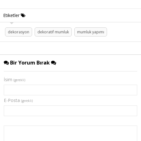
Etiketler
dekorasyon
dekoratif mumluk
mumluk yapımı
Bir Yorum Bırak
İsim
(gerekli)
E-Posta
(gerekli)