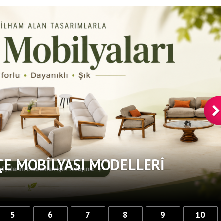
ÇE MOBILYASI MODELLERI
5
6
7
8
9
10