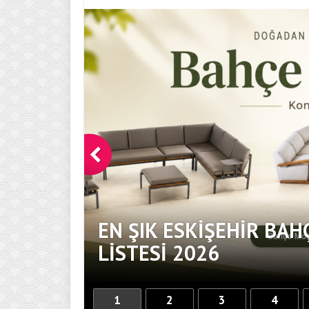
EN ŞIK ESKIŞEHIR BAH
DOKUNUŞ
LISTESI 2026
1
2
3
4