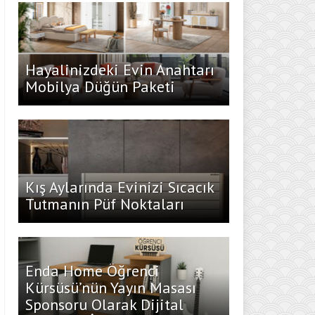
Hayalinizdeki Evin Anahtarı
Mobilya Düğün Paketi
Kış Aylarında Evinizi Sıcacık
Tutmanın Püf Noktaları
Enda Home Öğrenci
Kürsüsü’nün Yayın Masası
Sponsoru Olarak Dijital