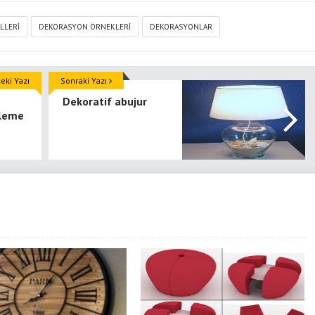
LLERI
DEKORASYON ÖRNEKLERI
DEKORASYONLAR
ki Yazı
Sonraki Yazı
Dekoratif abujur
leme