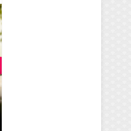
EVINIZIN ATMOSFERINI DEĞIŞTI
MODELLERI VE DEKORASYON FI