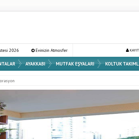
n Atmosferini Değiştirecek En Şık Vazo Modelleri ve Dekorasyon Fikirleri
KAYIT
NTALAR
AYAKKABI
MUTFAK EŞYALARI
KOLTUK TAKIML
korasyon