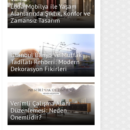
Loda Mobilya ile Yaşam
Alanlarında Şıklık, Konfor ve
Zamansız Tasarım
İstanbul Banyo ve Mutfak
Tadilatı Rehberi: Modern
Dekorasyon Fikirleri
Verimli Çalışma Alanı
Düzenlemesi: Neden
Önemlidir?