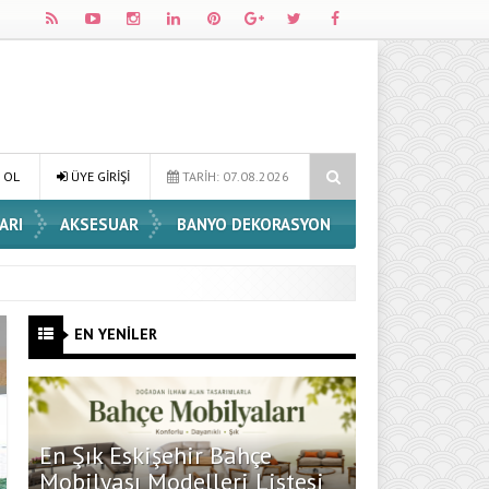
Dossha, Sorumlu Üretim ve Performansı Aynı Çatıda Buluşturuyor
 OL
ÜYE GİRİŞİ
TARİH: 07.08.2026
ARI
AKSESUAR
BANYO DEKORASYON
EN YENİLER
En Şık Eskişehir Bahçe
Mobilyası Modelleri Listesi