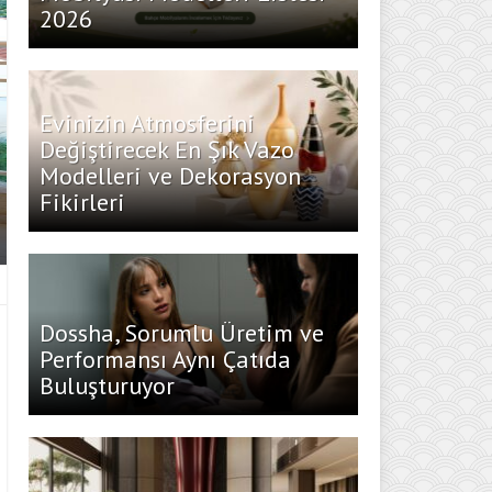
2026
Evinizin Atmosferini
Değiştirecek En Şık Vazo
Modelleri ve Dekorasyon
Fikirleri
Dossha, Sorumlu Üretim ve
Performansı Aynı Çatıda
Buluşturuyor