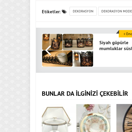
Etiketler:
DEKORASYON
DEKORASYON MODE
Önce
Siyah güpürle
mumluklar süs
BUNLAR DA İLGİNİZİ ÇEKEBİLİR