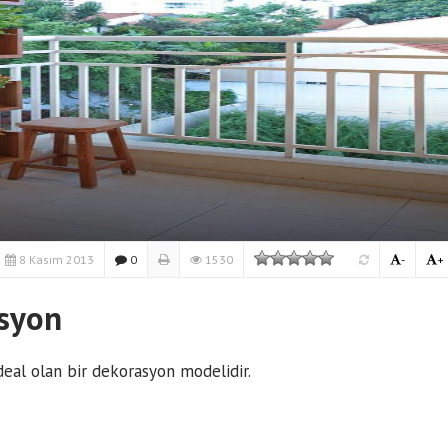
8 Kasım 2013
0
1530
-
+
asyon
ideal olan bir dekorasyon modelidir.