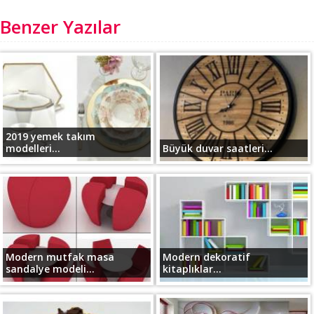
Benzer Yazılar
2019 yemek takım
modelleri...
Büyük duvar saatleri...
Modern mutfak masa
Modern dekoratif
sandalye modeli...
kitaplıklar...