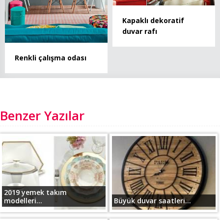
Kapaklı dekoratif
duvar rafı
Renkli çalışma odası
Benzer Yazılar
2019 yemek takım
modelleri...
Büyük duvar saatleri...