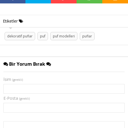
Etiketler
dekoratif puflar
puf
puf modelleri
puflar
Bir Yorum Bırak
İsim
(gerekli)
E-Posta
(gerekli)