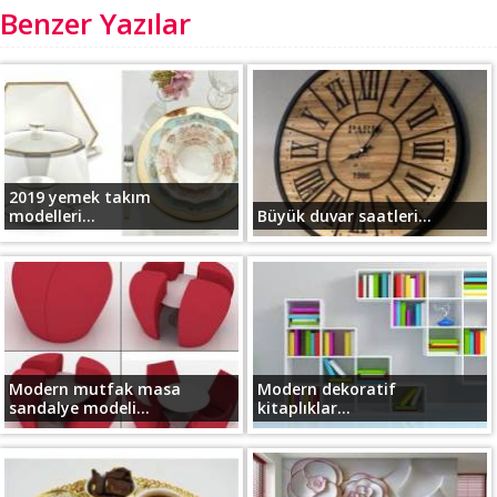
Benzer Yazılar
2019 yemek takım
modelleri...
Büyük duvar saatleri...
Modern mutfak masa
Modern dekoratif
sandalye modeli...
kitaplıklar...