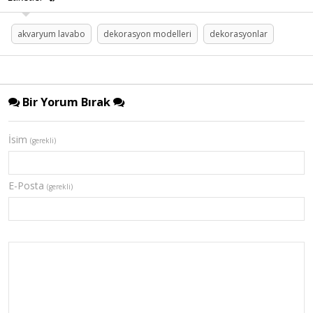
akvaryum lavabo
dekorasyon modelleri
dekorasyonlar
Bir Yorum Bırak
İsim
(gerekli)
E-Posta
(gerekli)