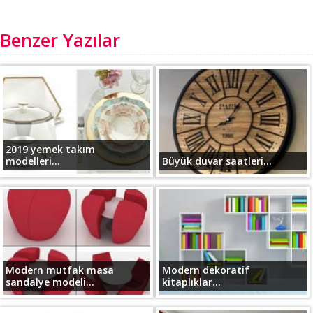
Benzer Yazılar
2019 yemek takım
modelleri...
Büyük duvar saatleri...
Modern mutfak masa
Modern dekoratif
sandalye modeli...
kitaplıklar...