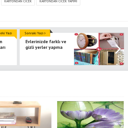
KARTONDAN CICEK
KARTONDAN CICEK YAPIMI
ki Yazı
Sonraki Yazı
in
Evlerinizde farklı ve
arı
gizli yerler yapma