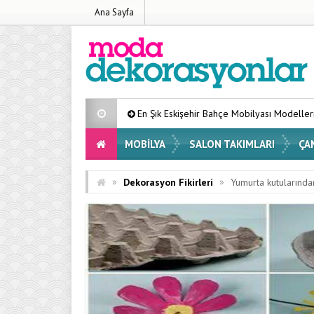
Ana Sayfa
En Şık Eskişehir Bahçe Mobilyası Modelleri Listesi 2026
Ev
MOBILYA
SALON TAKIMLARI
ÇA
»
»
Dekorasyon Fikirleri
Yumurta kutularında