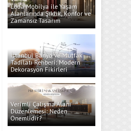
Loda Mobilya ile Yaşam
Alanlarında Şıklık, Konfor ve
Zamansız Tasarım
İstanbul Banyo ve Mutfak
Tadilatı Rehberi: Modern
Dekorasyon Fikirleri
Verimli Çalışma Alanı
Düzenlemesi: Neden
Önemlidir?