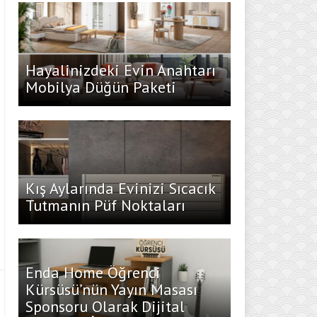
Hayalinizdeki Evin Anahtarı
Mobilya Düğün Paketi
Kış Aylarında Evinizi Sıcacık
Tutmanın Püf Noktaları
Enda Home Öğrenci
Kürsüsü’nün Yayın Masası
Sponsoru Olarak Dijital