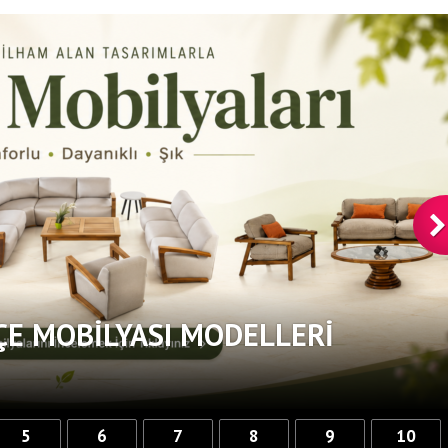
ÇE MOBILYASI MODELLERI
5
6
7
8
9
10