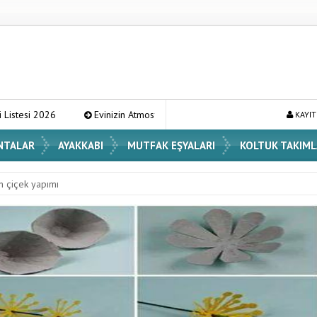
inizin Atmosferini Değiştirecek En Şık Vazo Modelleri ve Dekorasyon Fikirle
KAYIT
NTALAR
AYAKKABI
MUTFAK EŞYALARI
KOLTUK TAKIML
n çiçek yapımı