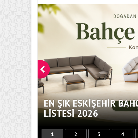
EN ŞIK ESKIŞEHIR BAH
DOKUNUŞ
LISTESI 2026
1
2
3
4