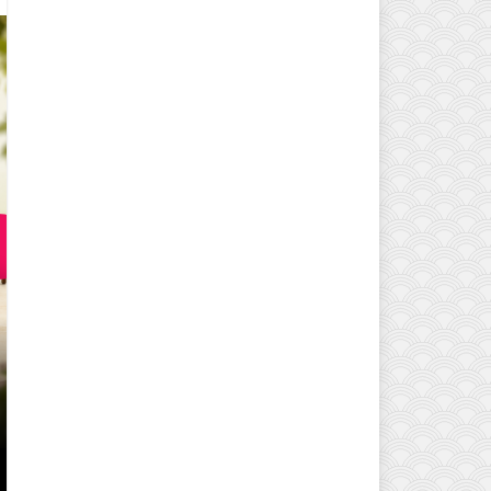
EVINIZIN ATMOSFERINI DEĞIŞTI
MODELLERI VE DEKORASYON FI