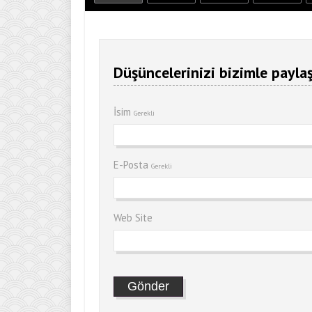
Düşüncelerinizi bizimle paylaş
İsim
Gerekli
E-Posta
Gerekli
Web Site