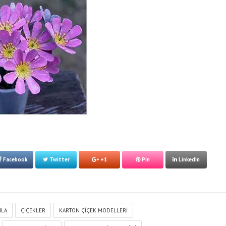
Facebook
Twitter
+1
Pin
LinkedIn
NLA
ÇIÇEKLER
KARTON ÇIÇEK MODELLERI