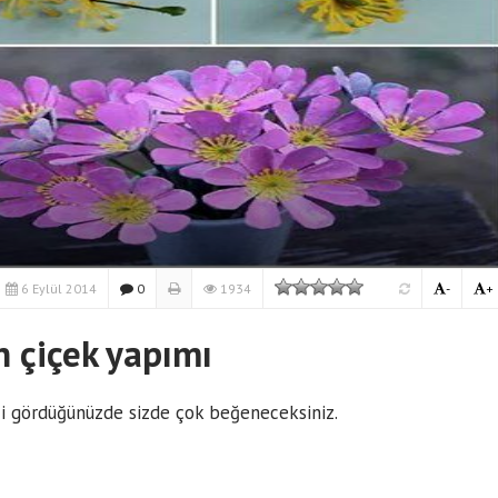
6 Eylül 2014
0
1934
-
+
 çiçek yapımı
ği gördüğünüzde sizde çok beğeneceksiniz.