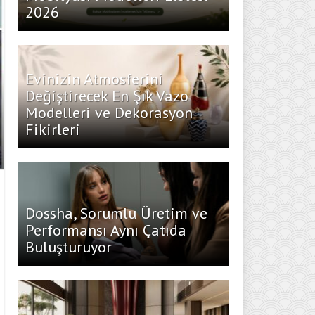
2026
Evinizin Atmosferini
Değiştirecek En Şık Vazo
Modelleri ve Dekorasyon
Fikirleri
Dossha, Sorumlu Üretim ve
Performansı Aynı Çatıda
Buluşturuyor