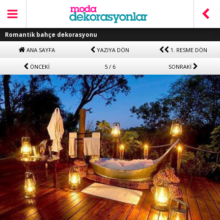
Romantik bahçe dekorasyonu
ANA SAYFA
YAZIYA DÖN
1. RESME DÖN
ÖNCEKİ
5 / 6
SONRAKİ