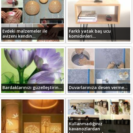
Evdeki malzemeler ile
Farklı yatak baş ucu
avizeni kendin...
komidinleri...
Bardaklarınızı güzelleştirin...
Duvarlarınıza desen verme...
Kullanmadığınız
kavanozlardan