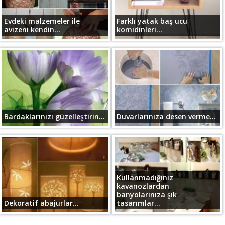
Evdeki malzemeler ile
Farklı yatak baş ucu
avizeni kendin...
komidinleri...
Bardaklarınızı güzelleştirin...
Duvarlarınıza desen verme...
Kullanmadığınız
kavanozlardan
banyolarınıza şık
Dekoratif abajurlar...
tasarımlar...