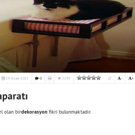
29 Ocak 2015
0
2295
-
+
aparatı
l olan bir
dekorasyon
fikri bulunmaktadır.