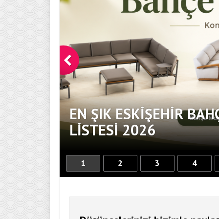
EN ŞIK ESKIŞEHIR BAH
DOKUNUŞ
LISTESI 2026
1
2
3
4