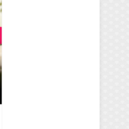
EVINIZIN ATMOSFERINI DEĞIŞTI
MODELLERI VE DEKORASYON FI