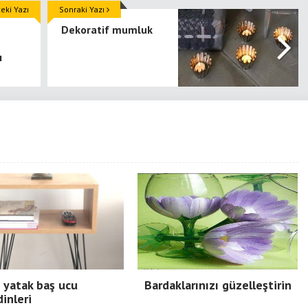
ki Yazı
Sonraki Yazı
Dekoratif mumluk
ı
ı yatak baş ucu
Bardaklarınızı güzelleştirin
inleri