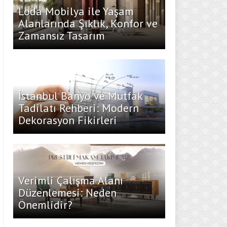
Loda Mobilya ile Yaşam
Alanlarında Şıklık, Konfor ve
Zamansız Tasarım
İstanbul Banyo ve Mutfak
Tadilatı Rehberi: Modern
Dekorasyon Fikirleri
Verimli Çalışma Alanı
Düzenlemesi: Neden
Önemlidir?