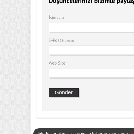
Düşüncelerinizi bizimle paylaş
İsim
Gerekli
E-Posta
Gerekli
Web Site
Sitede yer alan yazı, resim ve haberler izinsiz ve ka