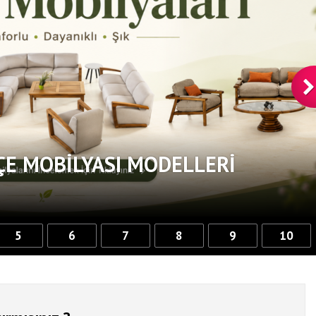
ÇE MOBILYASI MODELLERI
5
6
7
8
9
10