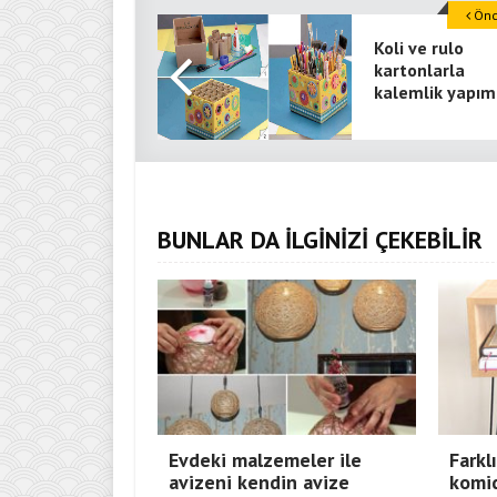
Önce
Koli ve rulo
kartonlarla
kalemlik yapım
BUNLAR DA İLGİNİZİ ÇEKEBİLİR
Evdeki malzemeler ile
Farkl
avizeni kendin avize
komid