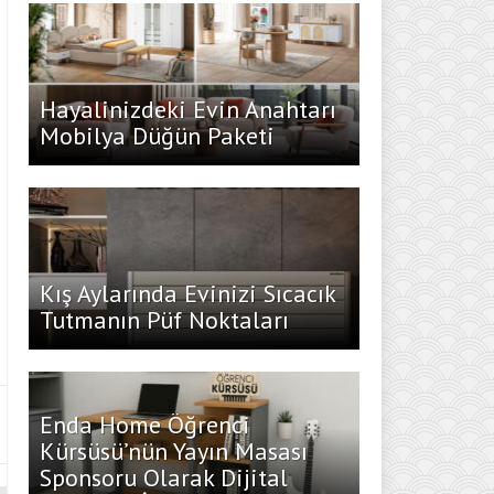
Hayalinizdeki Evin Anahtarı
Mobilya Düğün Paketi
Kış Aylarında Evinizi Sıcacık
Tutmanın Püf Noktaları
Enda Home Öğrenci
Kürsüsü’nün Yayın Masası
Sponsoru Olarak Dijital