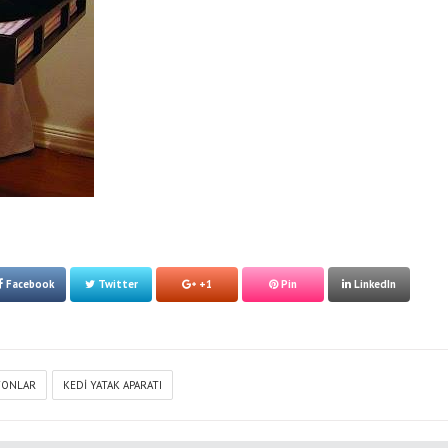
Facebook
Twitter
+1
Pin
LinkedIn
YONLAR
KEDI YATAK APARATI