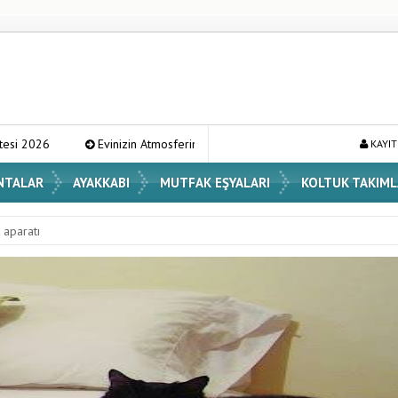
izin Atmosferini Değiştirecek En Şık Vazo Modelleri ve Dekorasyon Fikirleri
KAYIT
NTALAR
AYAKKABI
MUTFAK EŞYALARI
KOLTUK TAKIML
 aparatı