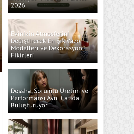
2026
Evinizin Atmosferini
Değiştirecek En Şık Vazo
Modelleri ve Dekorasyon
Fikirleri
Dossha, Sorumlu Üretim ve
Performansı Aynı Çatıda
Buluşturuyor