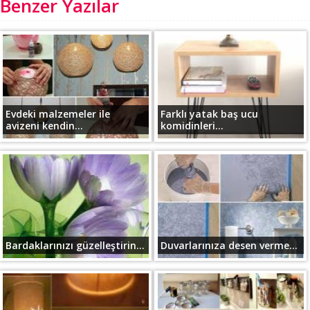
Benzer Yazılar
Evdeki malzemeler ile
Farklı yatak baş ucu
avizeni kendin...
komidinleri...
Bardaklarınızı güzelleştirin...
Duvarlarınıza desen verme...