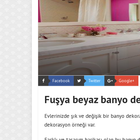
Facebook
Twitter
Google+
Fuşya beyaz banyo d
Evlerinizde şık ve değişik bir banyo dekor
dekorasyon örneği var.
Farklı ve tasarım harikası olan bu banyo d