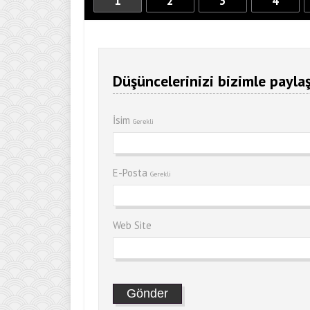
1
2
3
4
Düşüncelerinizi bizimle paylaş
İsim
Gerekli
E-Posta
Gerekli
Web Site