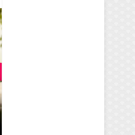
EVINIZIN ATMOSFERINI DEĞIŞTI
MODELLERI VE DEKORASYON FI