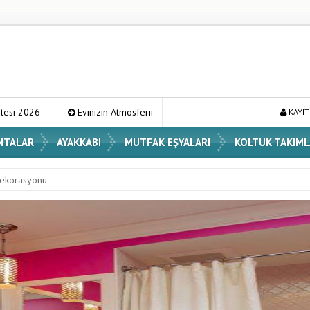
in Atmosferini Değiştirecek En Şık Vazo Modelleri ve Dekorasyon Fikirleri
KAYIT
NTALAR
AYAKKABI
MUTFAK EŞYALARI
KOLTUK TAKIML
dekorasyonu