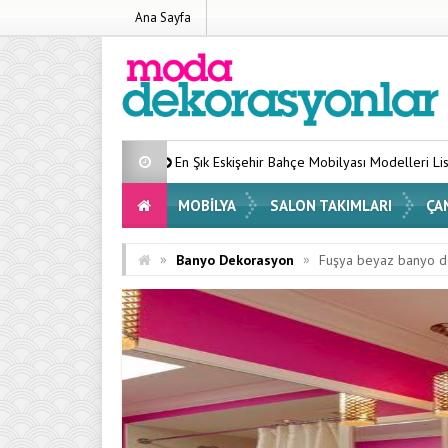
Ana Sayfa
En Şık Eskişehir Bahçe Mobilyası Modelleri Listesi 2026
Eviniz
MOBILYA
SALON TAKIMLARI
ÇA
»
»
Banyo Dekorasyon
Fuşya beyaz banyo 