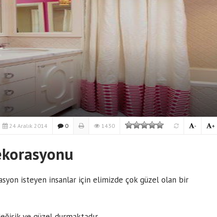
24 Aralık 2014
0
1430
-
+
ekorasyonu
asyon isteyen insanlar için elimizde çok güzel olan bir
eğişik ve güzel durmaktadır.