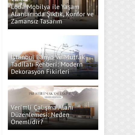
Loda Mobilya ile Yaşam
Alanlarında Şıklık, Konfor ve
Zamansız Tasarım
İstanbul Banyo ve Mutfak
Tadilatı Rehberi: Modern
Dekorasyon Fikirleri
Verimli Çalışma Alanı
Düzenlemesi: Neden
Önemlidir?