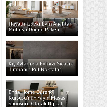
Hayalinizdeki Evin Anahtarı
Mobilya Düğün Paketi
Kış Aylarında Evinizi Sıcacık
Tutmanın Püf Noktaları
Enda Home Öğrenci
Kürsüsü’nün Yayın Masası
Sponsoru Olarak Dijital