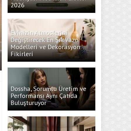
2026
Evinizin Atmosferini
Değiştirecek En Şık Vazo
Modelleri ve Dekorasyon
Fikirleri
Dossha, Sorumlu Üretim ve
Performansı Aynı Çatıda
Buluşturuyor