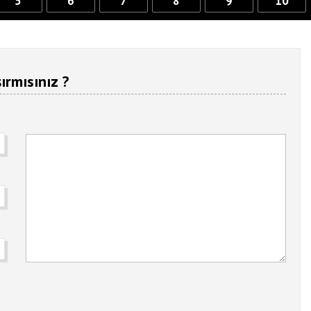
5
6
7
8
9
10
ırmısınız ?