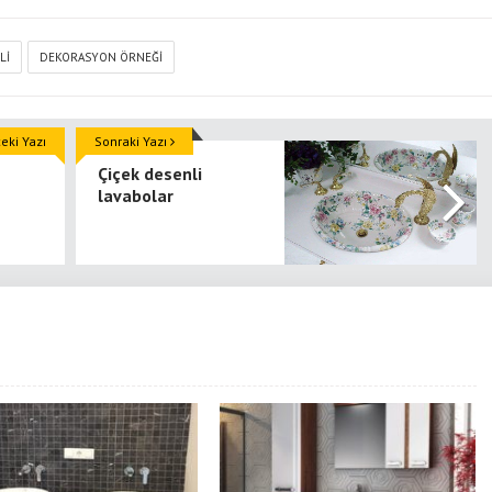
LI
DEKORASYON ÖRNEĞI
ki Yazı
Sonraki Yazı
Çiçek desenli
lavabolar