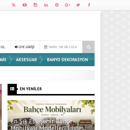
Dossha, Sorumlu Üretim ve Performansı Aynı Çatıda Buluşturuyor
 OL
ÜYE GİRİŞİ
TARİH: 08.08.2026
ARI
AKSESUAR
BANYO DEKORASYON
EN YENİLER
En Şık Eskişehir Bahçe
Mobilyası Modelleri Listesi