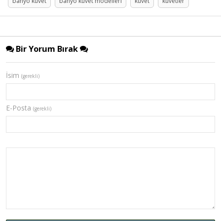
banyo küvet
banyo küvet modelleri
küvet
küvetler
Bir Yorum Bırak
İsim
(gerekli)
E-Posta
(gerekli)