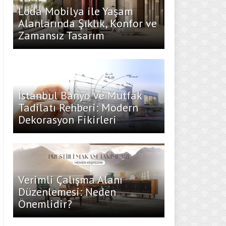
Loda Mobilya ile Yaşam
Alanlarında Şıklık, Konfor ve
Zamansız Tasarım
İstanbul Banyo ve Mutfak
Tadilatı Rehberi: Modern
Dekorasyon Fikirleri
Verimli Çalışma Alanı
Düzenlemesi: Neden
Önemlidir?