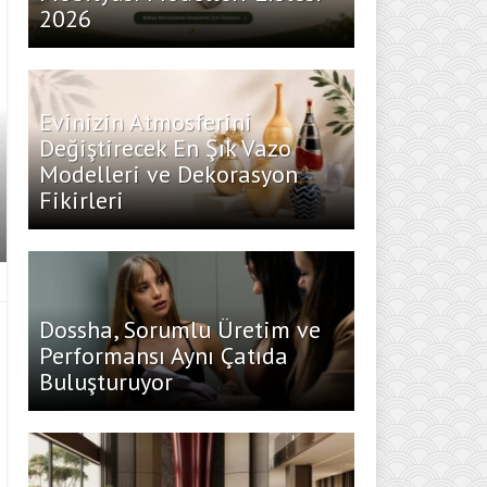
2026
Evinizin Atmosferini
Değiştirecek En Şık Vazo
Modelleri ve Dekorasyon
Fikirleri
Dossha, Sorumlu Üretim ve
Performansı Aynı Çatıda
Buluşturuyor