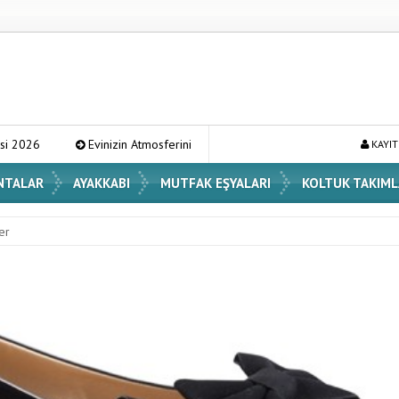
in Atmosferini Değiştirecek En Şık Vazo Modelleri ve Dekorasyon Fikirleri
KAYIT
NTALAR
AYAKKABI
MUTFAK EŞYALARI
KOLTUK TAKIML
er