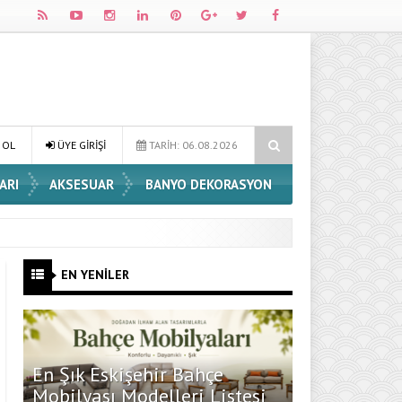
Dossha, Sorumlu Üretim ve Performansı Aynı Çatıda Buluşturuyor
 OL
ÜYE GİRİŞİ
TARİH: 06.08.2026
ARI
AKSESUAR
BANYO DEKORASYON
EN YENİLER
En Şık Eskişehir Bahçe
Mobilyası Modelleri Listesi