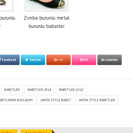
burunlu
Zımba burunlu metal
r
burunlu babatler
Facebook
Twitter
+1
Pin
LinkedIn
BABETLER
BABETLER 2014
BABETLER UCUZ
ABETLERINI KOKLADIM
JAPON STYLE BABET
JAPON STYLE BABETLER