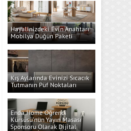
Hayalinizdeki Evin Anahtarı
Mobilya Düğün Paketi
Kış Aylarında Evinizi Sıcacık
Tutmanın Püf Noktaları
Enda Home Öğrenci
Kürsüsü’nün Yayın Masası
Sponsoru Olarak Dijital