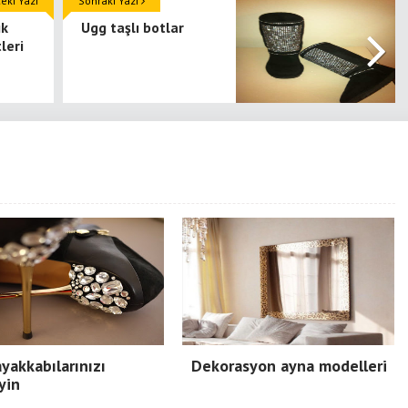
ki Yazı
Sonraki Yazı
ık
Ugg taşlı botlar
leri
ayakkabılarınızı
Dekorasyon ayna modelleri
yin