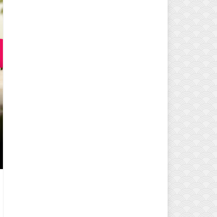
EVINIZIN ATMOSFERINI DEĞIŞTI
MODELLERI VE DEKORASYON FI