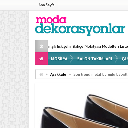
Ana Sayfa
En Şık Eskişehir Bahçe Mobilyası Modelleri Listesi 2026
Eviniz
MOBILYA
SALON TAKIMLARI
ÇA
»
»
Ayakkabı
Son trend metal burunlu babetl