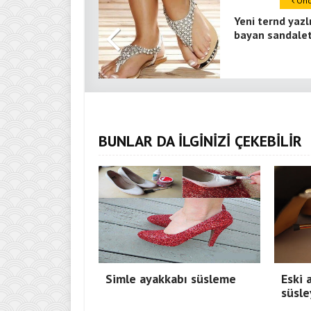
Önce
Yeni ternd yazl
bayan sandalet
BUNLAR DA İLGİNİZİ ÇEKEBİLİR
Simle ayakkabı süsleme
Eski 
süsle