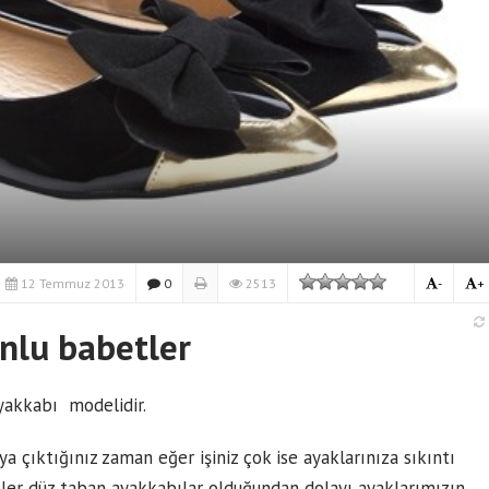
12 Temmuz 2013
0
2513
-
+
nlu babetler
yakkabı modelidir.
a çıktığınız zaman eğer işiniz çok ise ayaklarınıza sıkıntı
ler düz taban ayakkabılar olduğundan dolayı ayaklarımızın