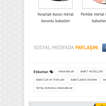
Yuvarlak burun metal
Pembe metal 
burunlu babatler
babatle
SOSYAL MEDYADA
PAYLAŞIN:
Etiketler:
AYAKKABILAR
BABET MODELLERI
BABETLER VE FIYATLARI
BABETLERDE INDIRIM
B
METAL BURUNLU AYAKKABILAR