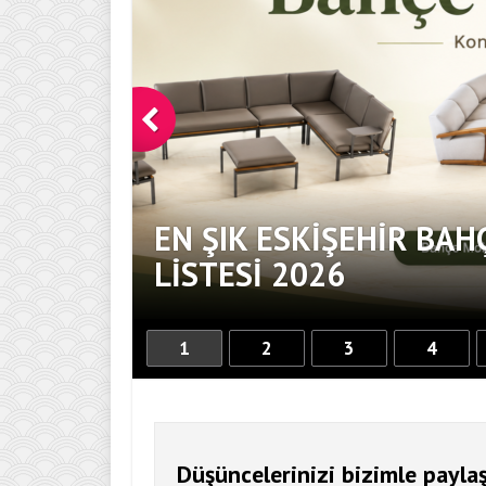
EN ŞIK ESKIŞEHIR BAH
DOKUNUŞ
LISTESI 2026
1
2
3
4
Düşüncelerinizi bizimle paylaş