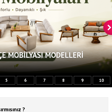
ÇE MOBILYASI MODELLERI
5
6
7
8
9
10
ırmısınız ?