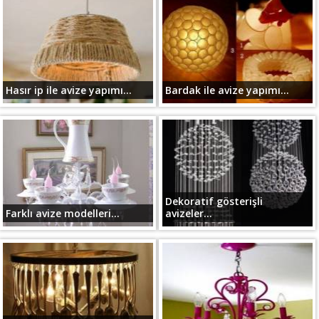
Hasır ip ile avize yapımı...
Bardak ile avize yapımı...
Dekoratif gösterişli
Farklı avize modelleri...
avizeler...