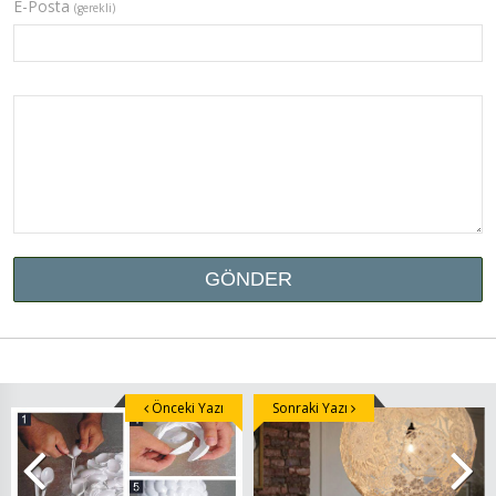
E-Posta
(gerekli)
Önceki Yazı
Sonraki Yazı