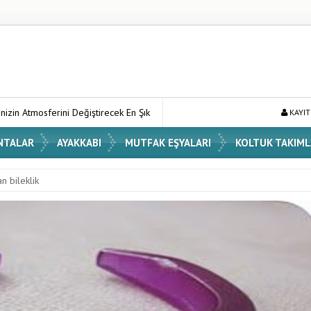
ştirecek En Şık Vazo Modelleri ve Dekorasyon Fikirleri
Dossha, Sor
KAYIT
NTALAR
AYAKKABI
MUTFAK EŞYALARI
KOLTUK TAKIML
an bileklik