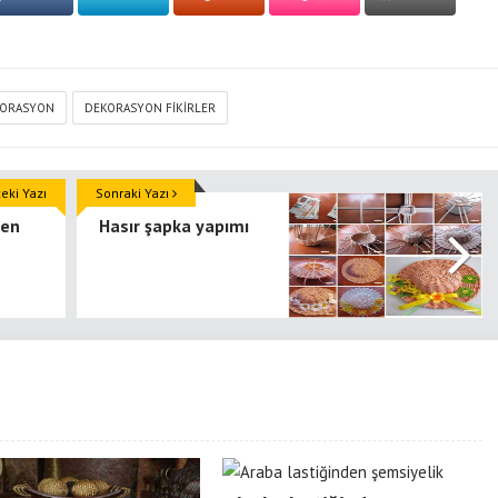
ORASYON
DEKORASYON FIKIRLER
ki Yazı
Sonraki Yazı
den
Hasır şapka yapımı