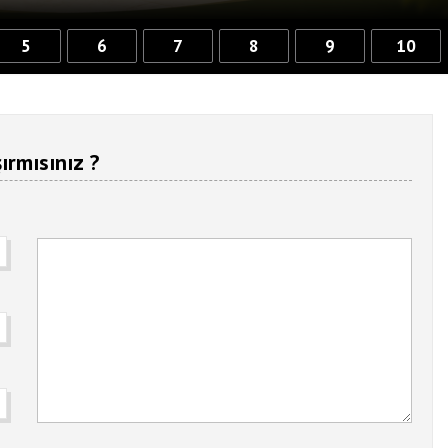
5
6
7
8
9
10
ırmısınız ?