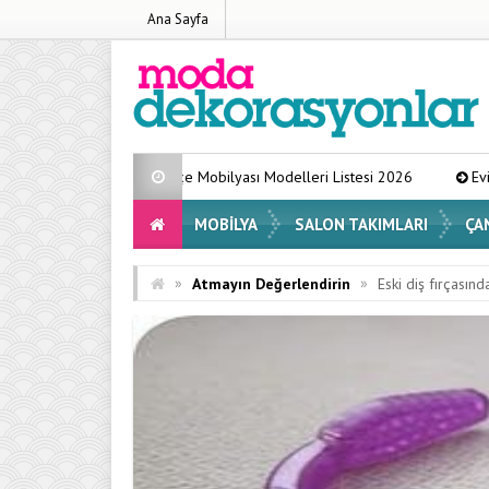
Ana Sayfa
ir Bahçe Mobilyası Modelleri Listesi 2026
Evinizin Atmosferini Deği
MOBILYA
SALON TAKIMLARI
ÇA
»
»
Atmayın Değerlendirin
Eski diş fırçasınd