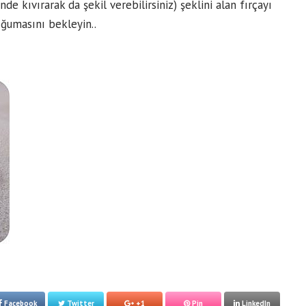
nde kıvırarak da şekil verebilirsiniz) şeklini alan fırçayı
oğumasını bekleyin..
Facebook
Twitter
+1
Pin
LinkedIn