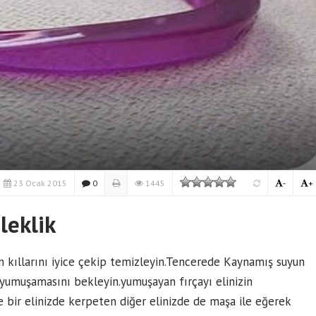
23 Ocak 2015
0
1445
-
+
leklik
ın kıllarını iyice çekip temizleyin.Tencerede Kaynamış suyun
z yumuşamasını bekleyin.yumuşayan fırçayı elinizin
 bir elinizde kerpeten diğer elinizde de maşa ile eğerek