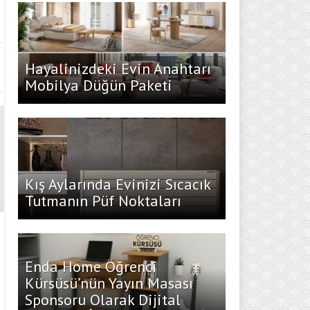
Hayalinizdeki Evin Anahtarı
Mobilya Düğün Paketi
Kış Aylarında Evinizi Sıcacık
Tutmanın Püf Noktaları
Enda Home Öğrenci
Kürsüsü’nün Yayın Masası
Sponsoru Olarak Dijital