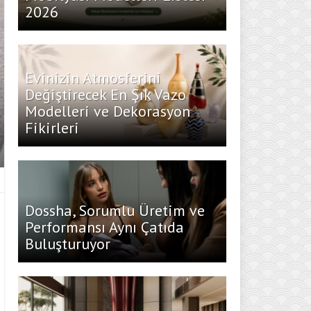
2026
Evinizin Atmosferini
Değiştirecek En Şık Vazo
Modelleri ve Dekorasyon
Fikirleri
Dossha, Sorumlu Üretim ve
Performansı Aynı Çatıda
Buluşturuyor