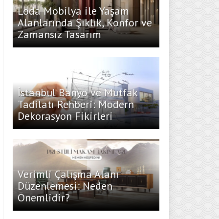
Loda Mobilya ile Yaşam
Alanlarında Şıklık, Konfor ve
Zamansız Tasarım
İstanbul Banyo ve Mutfak
Tadilatı Rehberi: Modern
Dekorasyon Fikirleri
Verimli Çalışma Alanı
Düzenlemesi: Neden
Önemlidir?