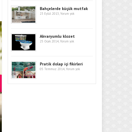
Bahçelerde küçük mutfak
23 Eylül 2013,
Yorum yok
Akvaryumlu klozet
25 Ocak 2014,
Yorum yok
Pratik dolap içi fikirleri
05 Temmuz 2014,
Yorum yok
EVINIZIN ATMOSFERINI DEĞIŞTI
MODELLERI VE DEKORASYON FI