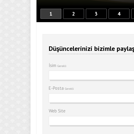
1
2
3
4
Düşüncelerinizi bizimle paylaş
İsim
Gerekli
E-Posta
Gerekli
Web Site