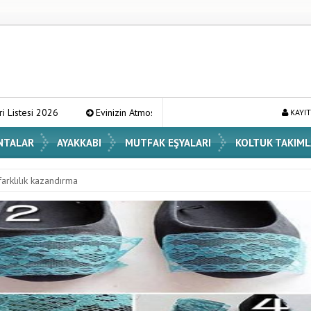
Evinizin Atmosferini Değiştirecek En Şık Vazo Modelleri ve Dekorasyon Fikir
KAYIT
NTALAR
AYAKKABI
MUTFAK EŞYALARI
KOLTUK TAKIML
farklılık kazandırma