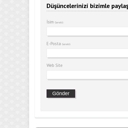
Düşüncelerinizi bizimle paylaş
İsim
Gerekli
E-Posta
Gerekli
Web Site