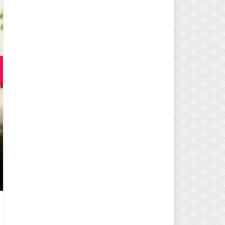
EVINIZIN ATMOSFERINI DEĞIŞTI
MODELLERI VE DEKORASYON FI