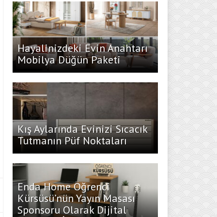
Hayalinizdeki Evin Anahtarı
Mobilya Düğün Paketi
Kış Aylarında Evinizi Sıcacık
Tutmanın Püf Noktaları
Enda Home Öğrenci
Kürsüsü’nün Yayın Masası
Sponsoru Olarak Dijital