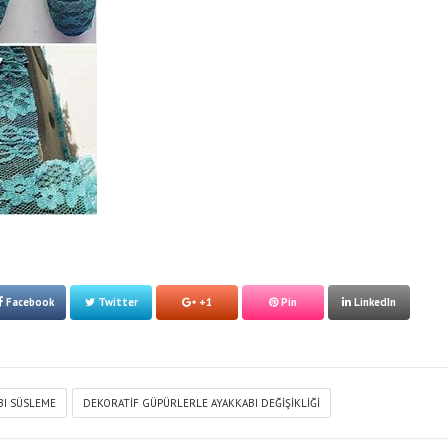
Facebook
Twitter
+1
Pin
LinkedIn
BI SÜSLEME
DEKORATIF GÜPÜRLERLE AYAKKABI DEĞIŞIKLIĞI