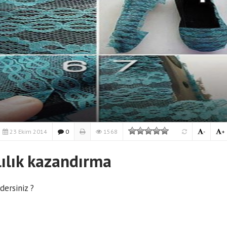
23 Ekim 2014
0
1568
-
+
lılık kazandırma
dersiniz ?