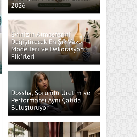
2026
Evinizin Atmosferini
Değiştirecek En Şık Vazo
Modelleri ve Dekorasyon
Fikirleri
Dossha, Sorumlu Üretim ve
Performansı Aynı Çatıda
Buluşturuyor