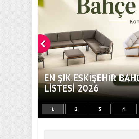
EN ŞIK ESKIŞEHIR BAH
DOKUNUŞ
LISTESI 2026
1
2
3
4