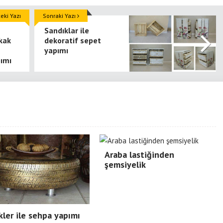
ki Yazı
Sonraki Yazı
Sandıklar ile
kak
dekoratif sepet
yapımı
ımı
Araba lastiğinden
şemsiyelik
kler ile sehpa yapımı