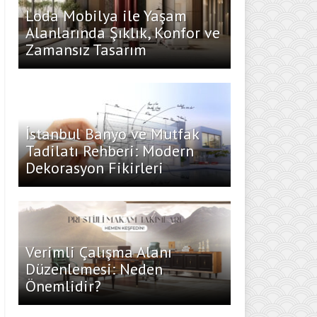
Loda Mobilya ile Yaşam
Alanlarında Şıklık, Konfor ve
Zamansız Tasarım
İstanbul Banyo ve Mutfak
Tadilatı Rehberi: Modern
Dekorasyon Fikirleri
Verimli Çalışma Alanı
Düzenlemesi: Neden
Önemlidir?