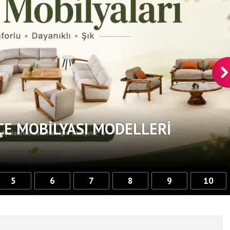
ÇE MOBILYASI MODELLERI
5
6
7
8
9
10