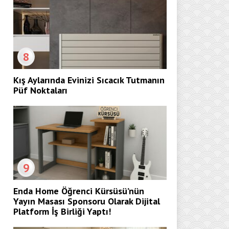
8
Kış Aylarında Evinizi Sıcacık Tutmanın
Püf Noktaları
9
Enda Home Öğrenci Kürsüsü’nün
Yayın Masası Sponsoru Olarak Dijital
Platform İş Birliği Yaptı!