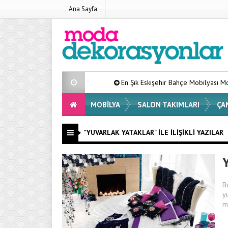
Ana Sayfa
En Şık Eskişehir Bahçe Mobilyası Modelleri Lis
MOBILYA
SALON TAKIMLARI
ÇA
"YUVARLAK YATAKLAR" ILE İLIŞIKLI YAZILAR
Y
B
y
m