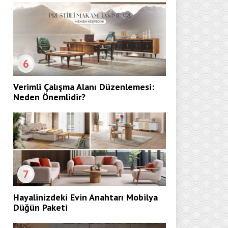
6
Verimli Çalışma Alanı Düzenlemesi:
Neden Önemlidir?
7
Hayalinizdeki Evin Anahtarı Mobilya
Düğün Paketi