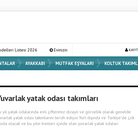
tesi 2026
Evinizin Atmosferini Değiştirecek En Şık Vazo Modelleri v
KAYIT
NTALAR
AYAKKABI
MUTFAK EŞYALARI
KOLTUK TAKIML
uvarlak yatak odası takımları
u yıl yatak odalarında evli çifterimiz dizayn ve görsellik olarak genelde
uvarlak yatak odası takımlarını tercih ediyor.Yurt dışında ve Türkiye’de çok
oda olacak ve bu yılın trenleri içinde olan yuvarlak yatak odaları