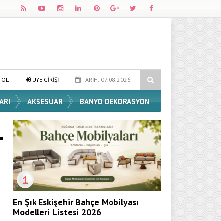
 ve Dekorasyon Fikirleri
Dossha, Sorumlu Üretim ve Performansı Ay
 OL
ÜYE GİRİŞİ
TARİH: 07.08.2026
ARI
AKSESUAR
BANYO DEKORASYON
1
En Şık Eskişehir Bahçe Mobilyası
Modelleri Listesi 2026