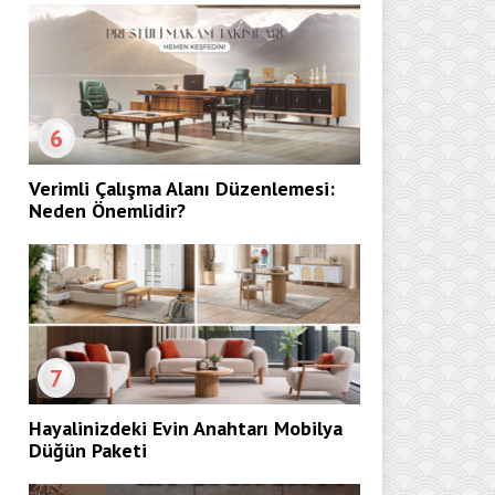
6
Verimli Çalışma Alanı Düzenlemesi:
Neden Önemlidir?
7
Hayalinizdeki Evin Anahtarı Mobilya
Düğün Paketi