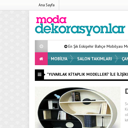
Ana Sayfa
En Şık Eskişehir Bahçe Mobilyası Modelleri L
MOBILYA
SALON TAKIMLARI
ÇA
"YUVARLAK KITAPLIK MODELLERI" ILE İLIŞIK
S
K
o
k