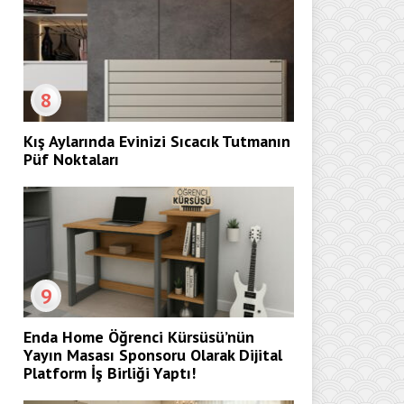
8
Kış Aylarında Evinizi Sıcacık Tutmanın
Püf Noktaları
9
Enda Home Öğrenci Kürsüsü’nün
Yayın Masası Sponsoru Olarak Dijital
Platform İş Birliği Yaptı!