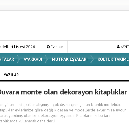
istesi 2026
Evinizin Atmosferini Değiştirecek En Şık Vazo Modelleri
KAYIT
NTALAR
AYAKKABI
MUTFAK EŞYALARI
KOLTUK TAKIML
LI YAZILAR
Duvara monte olan dekorayon kitaplıklar
on yıllarda kitaplıklar alışımışın çok dışına çıkmış olan kitaplık modelidir.
itaplıklar evlerimize göre değişik desen ve modellerde evlerimize uygun
larak yapılmış olan bir dekorasyon eşyasıdır. Kitaplarımızı bu tarz
itaplıklarda kullanarak daha derli