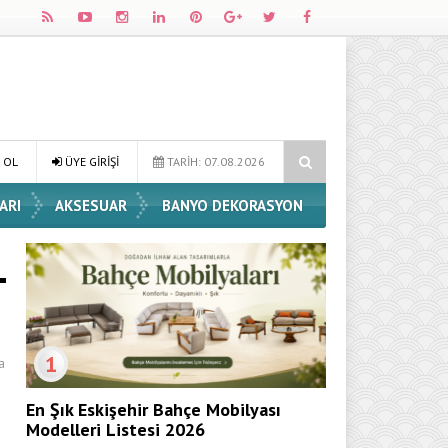
ve Dekorasyon Fikirleri
Dossha, Sorumlu Üretim ve Performansı Ayn
 OL
ÜYE GİRİŞİ
TARİH: 07.08.2026
ARI
AKSESUAR
BANYO DEKORASYON
1
a
En Şık Eskişehir Bahçe Mobilyası
Modelleri Listesi 2026