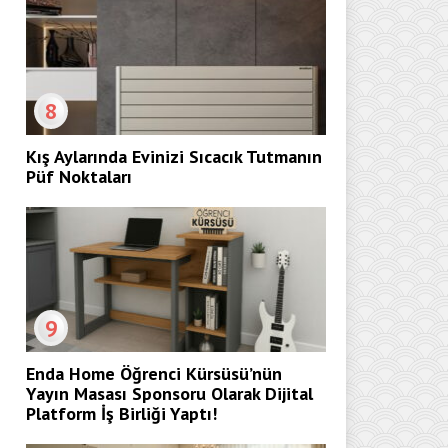
8
Kış Aylarında Evinizi Sıcacık Tutmanın
Püf Noktaları
9
Enda Home Öğrenci Kürsüsü’nün
Yayın Masası Sponsoru Olarak Dijital
Platform İş Birliği Yaptı!