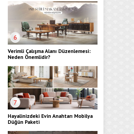
6
Verimli Çalışma Alanı Düzenlemesi:
Neden Önemlidir?
7
Hayalinizdeki Evin Anahtarı Mobilya
Düğün Paketi