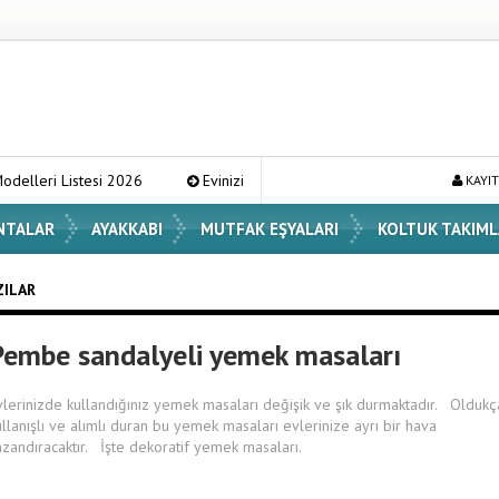
stesi 2026
Evinizin Atmosferini Değiştirecek En Şık Vazo Modelleri 
KAYIT
NTALAR
AYAKKABI
MUTFAK EŞYALARI
KOLTUK TAKIML
ZILAR
Pembe sandalyeli yemek masaları
vlerinizde kullandığınız yemek masaları değişik ve şık durmaktadır. Oldukç
ullanışlı ve alımlı duran bu yemek masaları evlerinize ayrı bir hava
azandıracaktır. İşte dekoratif yemek masaları.