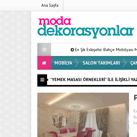
Ana Sayfa
En Şık Eskişehir Bahçe Mobilyası Modelleri Li
MOBILYA
SALON TAKIMLARI
ÇA
"YEMEK MASASI ÖRNEKLERI" ILE İLIŞIKLI YA
E
k
k